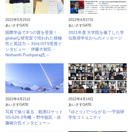
2022年5月25日
2022年4月27日
あいさすGATE
あいさすGATE
国際学会で3つの賞を受賞！
2021年度 大学院を修了した学
globalな研究室で培われた積極
位取得学生からのメッセージ
性と英語力 ～33rd ISTS受賞イ
ンタビュー： 伊藤大智氏・
Nishanth Pushparaj氏～
2022年4月21日
2022年4月14日
あいさすGATE
あいさすGATE
写真で振り返る、観測ロケット
「ゆとり」でつながる──宇宙研
SS-520-3号機 ～野中聡氏・佐
学生コミュニティ
藤峻介氏インタビュー～