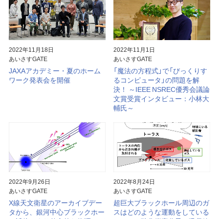
大気球
見学案内
宇宙科学研究所賞
ミッションに
宇宙科学講演会
ビジョン
関連して思うこと
2022年11月18日
2022年11月1日
プラネタリー
特別公開
研究者総覧「あいさすmap」
ディフェンス
（地球防衛）
あいさすGATE
あいさすGATE
JAXAアカデミー・夏のホーム
「魔法の方程式」で「びっくりす
宇宙学校
関連施設
ワーク発表会を開催
るコンピュータ」の問題を解
決！ ～IEEE NSREC優秀会議論
講師派遣
組織
文賞受賞インタビュー：小林大
輔氏～
パンフレット
年次要覧 / ISAS Report
ISASニュース
歴史
模型貸出し
歴代所長
パネル展
大学院教育
2022年9月26日
2022年8月24日
フレンドレイジング
広報活動
あいさすGATE
あいさすGATE
X線天文衛星のアーカイブデー
超巨大ブラックホール周辺のガ
タから、銀河中心ブラックホー
スはどのような運動をしている