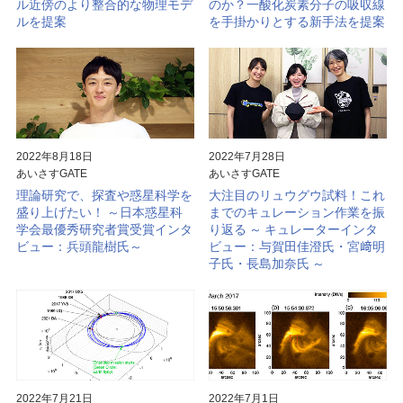
ル近傍のより整合的な物理モデ
のか？一酸化炭素分子の吸収線
ルを提案
を手掛かりとする新手法を提案
2022年8月18日
2022年7月28日
あいさすGATE
あいさすGATE
理論研究で、探査や惑星科学を
大注目のリュウグウ試料！これ
盛り上げたい！ ～日本惑星科
までのキュレーション作業を振
学会最優秀研究者賞受賞インタ
り返る ～ キュレーターインタ
ビュー：兵頭龍樹氏～
ビュー：与賀田佳澄氏・宮﨑明
子氏・長島加奈氏 ～
2022年7月21日
2022年7月1日