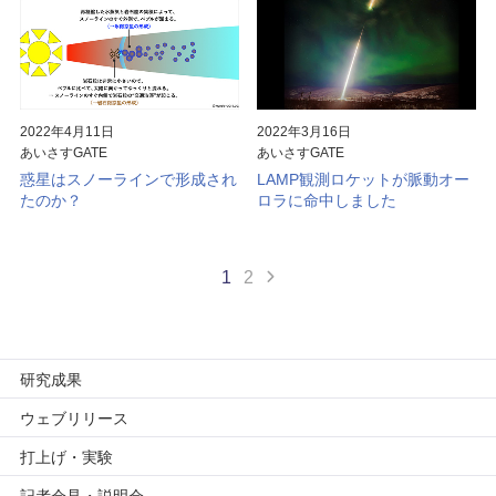
2022年4月11日
2022年3月16日
あいさすGATE
あいさすGATE
惑星はスノーラインで形成され
LAMP観測ロケットが脈動オー
たのか？
ロラに命中しました
1
2
研究成果
ウェブリリース
打上げ・実験
記者会見・説明会