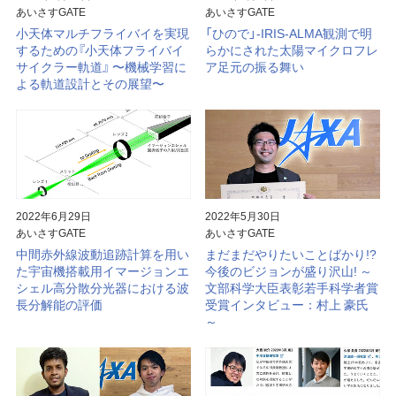
あいさすGATE
あいさすGATE
小天体マルチフライバイを実現
「ひので」-IRIS-ALMA観測で明
するための『小天体フライバイ
らかにされた太陽マイクロフレ
サイクラー軌道』 〜機械学習に
ア足元の振る舞い
よる軌道設計とその展望〜
2022年6月29日
2022年5月30日
あいさすGATE
あいさすGATE
中間赤外線波動追跡計算を用い
まだまだやりたいことばかり!?
た宇宙機搭載用イマージョンエ
今後のビジョンが盛り沢山! ～
シェル高分散分光器における波
文部科学大臣表彰若手科学者賞
長分解能の評価
受賞インタビュー：村上 豪氏
～