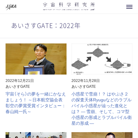
あいさすGATE：2022年
科学衛星・探査機
運用中
開発中
2022年12月21日
2022年11月28日
あいさすGATE
あいさすGATE
将来計画
宇宙（そら）の夢を一緒にかなえ
小惑星で雪崩！？ はやぶさ２
ましょう！ ～日本航空協会表
の探査天体Ryuguなどのラブル
お知らせ
運用終了
彰空の夢賞受賞インタビュー：
パイル小惑星が辿った進化と
春山純一氏～
は？ ― 雪崩、そして、コマ型
イベント
概要
その他
小惑星の形成とラブルパイル衛
星の形成 ―
打上げ用ロケット
メディアの方へ
研究領域マップ
観測ロケット
よくあるご質問
所長より