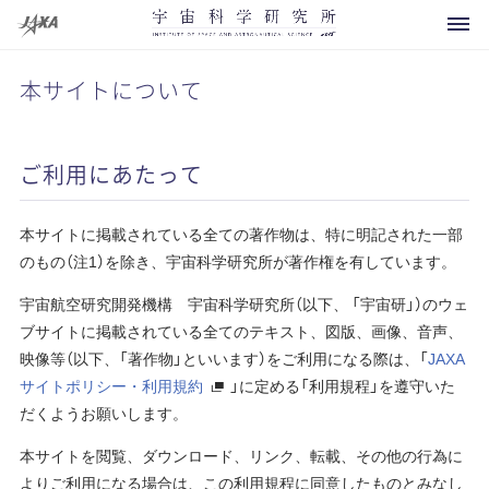
本サイトについて
ご利用にあたって
科学衛星・探査機
運用中
本サイトに掲載されている全ての著作物は、特に明記された一部
のもの（注1）を除き、宇宙科学研究所が著作権を有しています。
開発中
宇宙航空研究開発機構 宇宙科学研究所（以下、 「宇宙研」）のウェ
将来計画
ブサイトに掲載されている全てのテキスト、図版、画像、音声、
お知らせ
映像等（以下、「著作物」といいます）をご利用になる際は、「
JAXA
運用終了
サイトポリシー・利用規約
」に定める「利用規程」を遵守いた
イベント
概要
その他
だくようお願いします。
打上げ用ロケット
メディアの方へ
研究領域マップ
本サイトを閲覧、ダウンロード、リンク、転載、その他の行為に
観測ロケット
よくあるご質問
所長より
よりご利用になる場合は、この利用規程に同意したものとみなし