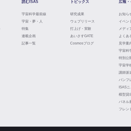
読むISAS
トピックス
広報・
宇宙科学最前線
研究成果
お知ら
宇宙・夢・人
ウェブリリース
イベン
ト
特集
打上げ・実験
メディ
連載企画
あいさすGATE
よくあ
記事一覧
Cosmosブログ
見学案
宇宙科
特別公
宇宙学
講師派
パンフ
ISAS
模型貸
パネル
フレン