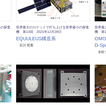
小の探査
世界最大のロケットで打ち上げる世界最小の探査
世界最
機 第13回 2021年12月28日
機 第1
EQUULEUS構造系
OMO
D-Sp
石川 晃寛
永松 