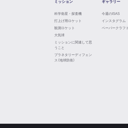
ミッション
ギャラリー
科学衛星・探査機
今週のISAS
打上げ用ロケット
インスタグラム
観測ロケット
ペーパークラフ
大気球
ミッションに関連して思
うこと
プラネタリーディフェン
ス（地球防衛）