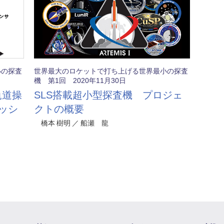
小の探査
世界最大のロケットで打ち上げる世界最小の探査
機 第1回 2020年11月30日
軌道操
SLS搭載超小型探査機 プロジェ
ッシ
クトの概要
橋本 樹明 ／ 船瀬 龍