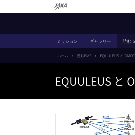
ミッション
ギャラリー
読むIS
ホーム
読むISAS
EQUULEUS と OMOT
EQUULEUS と 