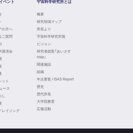
イベント
宇宙科学研究所とは
せ
概要
ト
研究領域マップ
アの方へ
所長より
るご質問
宇宙科学研究所賞
内
ビジョン
学講演会
研究者総覧「あいさす
map」
開
関連施設
校
組織
遣
年次要覧 / ISAS Report
レット
歴史
ニュース
歴代所長
出し
大学院教育
展
広報活動
ドレイジング