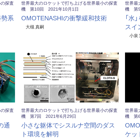
小の探査
世界最大のロケットで打ち上げる世界最小の探査
世界最
機 第10回 2021年10月1日
機 第9
姿勢系
OMOTENASHIの衝撃緩和技術
「水
スイ
大槻 真嗣
小泉 
小の探査
世界最大のロケットで打ち上げる世界最小の探査
世界最
機 第7回 2021年6月29日
機 第6
Sの通
小さな躯体でシスルナ空間のダス
OMO
ト環境を解明
ケッ