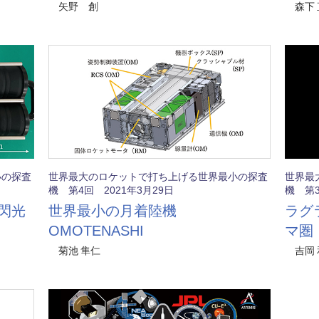
矢野 創
森下 
小の探査
世界最大のロケットで打ち上げる世界最小の探査
世界最
機 第4回 2021年3月29日
機 第3
閃光
世界最小の月着陸機
ラグ
OMOTENASHI
マ圏
菊池 隼仁
吉岡 