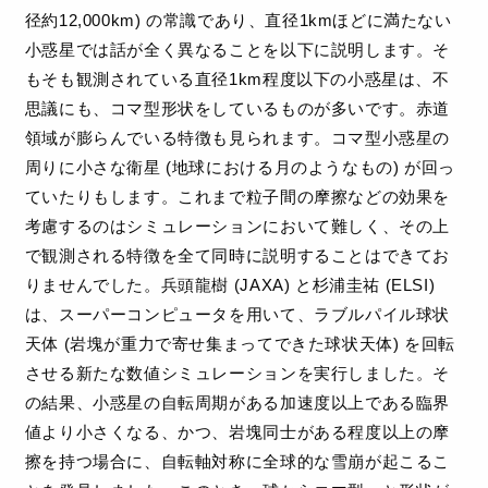
径約12,000km) の常識であり、直径1kmほどに満たない
小惑星では話が全く異なることを以下に説明します。そ
もそも観測されている直径1km程度以下の小惑星は、不
思議にも、コマ型形状をしているものが多いです。赤道
領域が膨らんでいる特徴も見られます。コマ型小惑星の
周りに小さな衛星 (地球における月のようなもの) が回っ
ていたりもします。これまで粒子間の摩擦などの効果を
考慮するのはシミュレーションにおいて難しく、その上
で観測される特徴を全て同時に説明することはできてお
りませんでした。兵頭龍樹 (JAXA) と杉浦圭祐 (ELSI)
は、スーパーコンピュータを用いて、ラブルパイル球状
天体 (岩塊が重力で寄せ集まってできた球状天体) を回転
させる新たな数値シミュレーションを実行しました。そ
の結果、小惑星の自転周期がある加速度以上である臨界
値より小さくなる、かつ、岩塊同士がある程度以上の摩
擦を持つ場合に、自転軸対称に全球的な雪崩が起こるこ