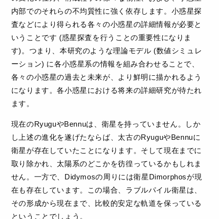
内部でのそれらの不均質性に強く依存します。小惑星探
査などにより得られる各々の小惑星の詳細情報が必要と
いうことです (惑星探査を行うことの重要性になりま
す)。つまり、本研究のような理論モデル (数値シミュレ
ーション) に各小惑星系の情報を組み合わせることで、
各々の小惑星の過去と未来が、より鮮明に描かれるよう
になります。各小惑星における将来の詳細研究が待たれ
ます。
現在のRyuguやBennuは、衛星を持っていません。しか
し上述の進化を遂げたならば、太古のRyuguやBennuに
衛星が存在していたことになります。そして現在までに
取り除かれ、太陽系のどこかを彷徨っているかもしれま
せん。一方で、Didymosの周りには衛星Dimorphosが現
在も存在しています。この場合、ラブルパイル衛星は、
その形成から現在まで、比較的安定な軌道を保っている
ということでしょう。