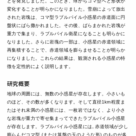
とを発見しました。このとき、球からコマ型へと形状が
変化することが明らかになりました。雪崩によって放出
された岩塊は、コマ型ラブルパイル小惑星の赤道面に円
盤状にばら撒かれました。その後、ばらまかれた岩塊が
重力で集まり、ラブルパイル衛星になることも明らかに
なりました。さらに岩塊の一部は、小惑星の赤道領域に
再集積することで、赤道領域を膨らませることが明らか
になりました。これらの結果は、観測される小惑星の特
徴を定性的によく説明します。
研究概要
地球の周囲には、無数の小惑星が存在します。小さいも
のほど、その数が多くなります。そして直径1km程度ま
たはそれ未満の小惑星には、一枚岩ではなく、より小さ
な岩塊が重力で寄せ集まってできたラブルパイル小惑星
が存在します。ラブルパイル小惑星には, 赤道領域が少し
膨らんだコマ型 (または算盤の玉のような形) のものが多