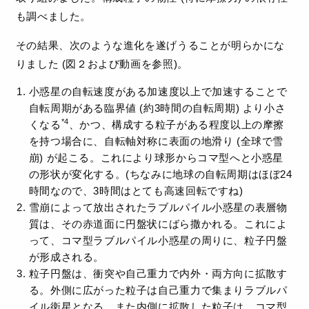
も調べました。
その結果、次のような進化を遂げうることが明らかにな
りました (図２および動画を参照)。
小惑星の自転速度がある加速度以上で加速することで
自転周期がある臨界値 (約3時間の自転周期) より小さ
*4
くなる
、かつ、構成する粒子がある程度以上の摩擦
を持つ場合に、自転軸対称に表面の地滑り (全球で雪
崩) が起こる。これにより球形からコマ型へと小惑星
の形状が変化する。(ちなみに地球の自転周期はほぼ24
時間なので、3時間はとても高速回転ですね)
雪崩によって放出されたラブルパイル小惑星の表層物
質は、その赤道面に円盤状にばら撒かれる。これによ
って、コマ型ラブルパイル小惑星の周りに、粒子円盤
が形成される。
粒子円盤は、衝突や自己重力で内外・両方向に拡散す
る。外側に広がった粒子は自己重力で集まりラブルパ
イル衛星となる。また内側に拡散した粒子は、コマ型