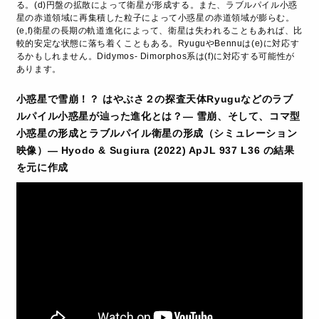
る。(d)円盤の拡散によって衛星が形成する。また、ラブルパイル小惑
星の赤道領域に再集積した粒子によって小惑星の赤道領域が膨らむ。
(e,f)衛星の長期の軌道進化によって、衛星は失われることもあれば、比
較的安定な状態に落ち着くこともある。RyuguやBennuは(e)に対応す
るかもしれません。Didymos- Dimorphos系は(f)に対応する可能性が
あります。
小惑星で雪崩！？ はやぶさ２の探査天体Ryuguなどのラブ
ルパイル小惑星が辿った進化とは？― 雪崩、そして、コマ型
小惑星の形成とラブルパイル衛星の形成（シミュレーション
映像）― Hyodo & Sugiura (2022) ApJL 937 L36 の結果
を元に作成