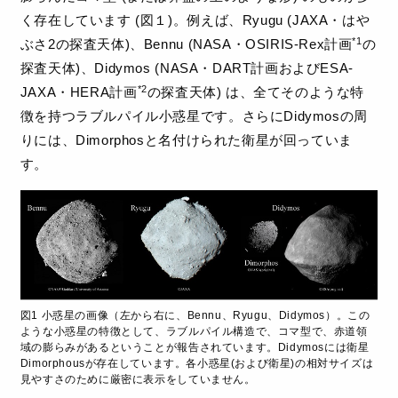
く存在しています (図１)。例えば、Ryugu (JAXA・はや
*1
ぶさ2の探査天体)、Bennu (NASA・OSIRIS-Rex計画
の
探査天体)、Didymos (NASA・DART計画およびESA-
*2
JAXA・HERA計画
の探査天体) は、全てそのような特
徴を持つラブルパイル小惑星です。さらにDidymosの周
りには、Dimorphosと名付けられた衛星が回っていま
す。
図1 小惑星の画像（左から右に、Bennu、Ryugu、Didymos）。この
ような小惑星の特徴として、ラブルパイル構造で、コマ型で、赤道領
域の膨らみがあるということが報告されています。Didymosには衛星
Dimorphousが存在しています。各小惑星(および衛星)の相対サイズは
見やすさのために厳密に表示をしていません。