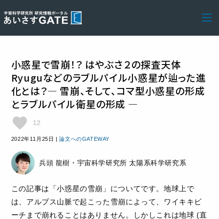
小惑星で雪崩！？ はやぶさ２の探査天体
Ryuguなどのラブルパイル小惑星が辿った進
化とは？― 雪崩、そして、コマ型小惑星の形成
とラブルパイル衛星の形成 ―
favorite
12
2022年11月25日
|
論文へのGATEWAY
兵頭 龍樹・宇宙科学研究所 太陽系科学研究系
この記事は「小惑星の雪崩」についてです。地球上で
は、アルプス山脈で起こった雪崩によって、ワイキキビ
ーチまで崩れることはありません。しかしこれは地球 (直