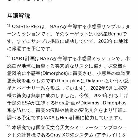
用語解説
*1
OSIRIS-RExは、NASAが主導する小惑星サンプルリタ
ーンミッションです。そのターゲットは小惑星Bennuで
す。すでにサンプル採取に成功していて、2023年に地球
に帰還する予定です。
*2
DART計画はNASAが主導する小惑星ミッションで、小
惑星が地球に衝突する将来的なリスクに備え、探査機を
意図的に小惑星(Dimorphos)に衝突させ、小惑星の軌道変
更実験を狙うものです(DimorphosはDidymosという小惑
星とバイナリー系を形成しています)。2022年9月に探査
機の衝突は無事に成功しました。今後、2024年打ち上げ
予定のESAが主導するHera計画がDidymos -Dimorphos
系を訪れて、衝突の痕跡や軌道の変化具合をより詳細に
調べる予定です(JAXAもHera計画に協力しています)。
*3
本研究では国立天文台天文シミュレーションプロジェ
クトの計算機であるCray XC50システム (アテルイII) を