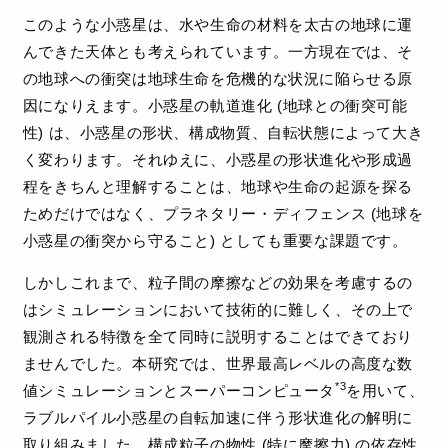
このような小惑星は、水や生命の材料を太古の地球に運
んできた天体とも考えられています。一方現在では、そ
の地球への衝突は地球生命を危機的な状況に陥らせる原
因になりえます。小惑星の軌道進化 (地球との衝突可能
性) は、小惑星の形状、構成物質、自転状態によって大き
く変わります。それゆえに、小惑星の形状進化や形成過
程をきちんと理解することは、地球や生命の起源を探る
ためだけではなく、プラネタリー・ディフェンス (地球を
小惑星の衝突から守ること) としても重要な課題です。
しかしこれまで、粒子間の摩擦などの効果を考慮するの
はシミュレーションにおいて技術的に難しく、その上で
観測される特徴を全て同時に説明することはできており
ませんでした。本研究では、世界最高レベルの高度な数
*3
値シミュレーションとスーパーコンピュータ
を用いて、
ラブルパイル小惑星の自転加速に伴う形状進化の解明に
取り組みました。構成粒子の物性 (特に摩擦力) の依存性