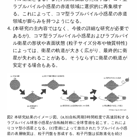
ラブルパイル小惑星の赤道領域に選択的に再集積す
る。これによって、コマ型ラブルパイル小惑星の赤道
領域が膨らみを持つようになる。
(本研究の主内容ではなく、今後の詳細な研究が必要で
あるが)、コマ型ラブルパイル小惑星およびラブルパイ
ル衛星の形状や表面状態 (粒子サイズ分布や物質特性)
によっては、衛星の軌道が大きく広がり、最終的に衛
星が失われることがある。そうならずに衛星の軌道が
安定する場合もある。
図2 本研究結果のイメージ図。(a,b)自転周期3時間程度で高速回転する
ラブルパイル球形小惑星が自転軸対称に全球雪崩を起こす。これによ
りコマ型小惑星となる。(c)雪崩によって放出されたラブルパイル小惑
星の表層物質は、粒子円盤を形成する。粒子円盤は拡散進化を続け