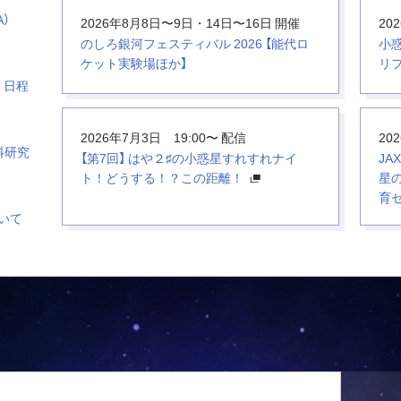
A）
2026年8月8日〜9日・14日〜16日 開催
20
のしろ銀河フェスティバル 2026 【能代ロ
小
ケット実験場ほか】
リ
 日程
2026年7月3日 19:00〜 配信
20
料研究
【第7回】 はや２♯の小惑星すれすれナイ
JA
ト！どうする！？この距離！
星の
育
ついて