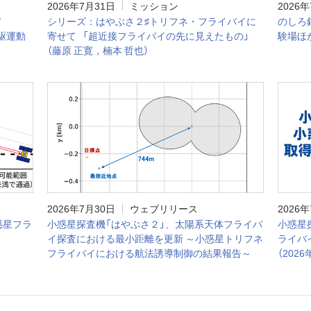
2026年7月31日
ミッション
2026
/
シリーズ：はやぶさ２♯トリフネ・フライバイに
のしろ銀
駆運動
寄せて 「超近接フライバイの先に見えたもの」
験場ほか
（藤原 正寛，楠本 哲也）
2026年7月30日
ウェブリリース
2026
惑星フラ
小惑星探査機「はやぶさ２」、太陽系天体フライバ
小惑星
イ探査における最小距離を更新 ～小惑星トリフネ
ライバ
フライバイにおける航法誘導制御の結果報告～
（2026