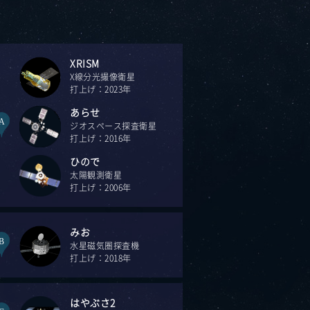
XRISM
X線分光撮像衛星
打上げ：2023年
あらせ
A
ジオスペース探査衛星
打上げ：2016年
ひので
太陽観測衛星
打上げ：2006年
みお
B
水星磁気圏探査機
打上げ：2018年
はやぶさ2