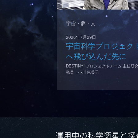
宇宙・夢・人
2026年7月29日
宇宙科学プロジェク
へ飛び込んだ先に
+
DESTINY
プロジェクトチーム 主任研
発員 小川 恵美子
運用中の科学衛星と探