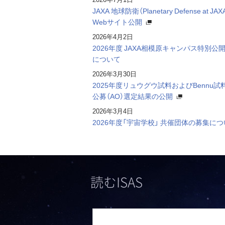
JAXA 地球防衛（Planetary Defense at JAX
Webサイト公開
2026年4月2日
2026年度 JAXA相模原キャンパス特別公開
について
2026年3月30日
2025年度リュウグウ試料およびBennu試
公募（AO）選定結果の公開
2026年3月4日
2026年度「宇宙学校」 共催団体の募集に
読むISAS