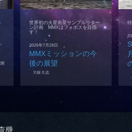
世界初の火星衛星サンプルリター
特
ン計画 MMXはフォボスを目指
す！
2
ト
2026年7月28日
MMXミッションの今
後の展望
究開
大嶽 久志
査機