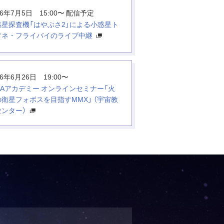
26年7月5日 15:00〜 配信予定
惑星探査機「はやぶさ2」による小惑星ト
フネ・フライバイのライブ中継
26年6月26日 19:00〜
XAアカデミー オンラインセミナー「火
衛星フォボスを目指すMMX」 （宇宙教
センター）