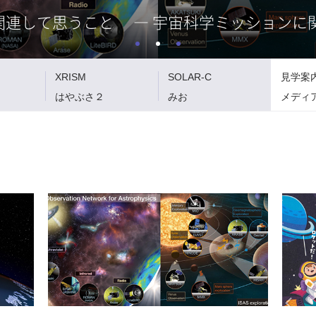
関連して思うこと ― 宇宙科学ミッションに関
XRISM
SOLAR-C
見学案
はやぶさ２
みお
メディ