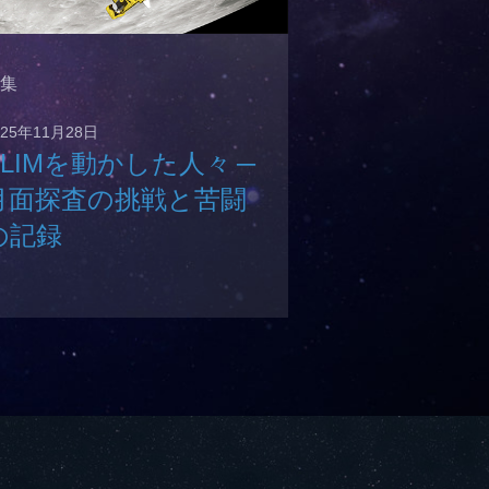
集
025年11月28日
SLIMを動かした人々 ─
月面探査の挑戦と苦闘
の記録