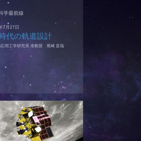
科学最前線
6年7月27日
I 時代の軌道設計
応用工学研究系 准教授 尾崎 直哉