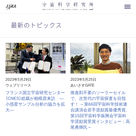
最新のトピックス
科学衛星・探査機
運用中
開発中
2023年5月29日
2023年5月25日
ウェブリリース
あいさすGATE
将来計画
フランス国立宇宙研究センター
推進剤不要のソーラーセイル
（CNES）総裁が相模原来訪 ―
で、次世代の宇宙探査を目指
お知らせ
運用終了
小惑星サンプル分析の協力を拡
す！ ～第66回宇宙科学技術連
大―
合講演会若手奨励賞最優秀賞、
イベント
概要
その他
第15回宇宙科学振興会宇宙科
学奨励賞受賞インタビュー：高
打上げ用ロケット
メディアの方へ
研究領域マップ
尾勇輝氏～
観測ロケット
よくあるご質問
所長より