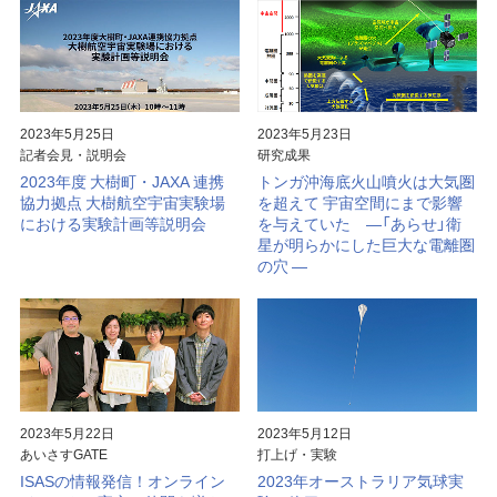
大気球
見学案内
宇宙科学研究所賞
ミッションに
宇宙科学講演会
ビジョン
関連して思うこと
プラネタリー
特別公開
研究者総覧「あいさすmap」
ディフェンス
（地球防衛）
2023年5月25日
2023年5月23日
記者会見・説明会
研究成果
宇宙学校
関連施設
2023年度 大樹町・JAXA 連携
トンガ沖海底火山噴火は大気圏
協力拠点 大樹航空宇宙実験場
を超えて 宇宙空間にまで影響
講師派遣
組織
における実験計画等説明会
を与えていた ―「あらせ」衛
星が明らかにした巨大な電離圏
パンフレット
年次要覧 / ISAS Report
の穴 ―
ISASニュース
歴史
模型貸出し
歴代所長
パネル展
大学院教育
フレンドレイジング
広報活動
2023年5月22日
2023年5月12日
あいさすGATE
打上げ・実験
ISASの情報発信！オンライン
2023年オーストラリア気球実