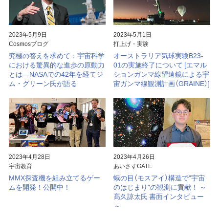
2023年5月9日
2023年5月1日
Cosmosブログ
打上げ・実験
究極の答えを求めて：宇宙科学
オーストラリア気球実験B23-
における驚異的な進歩の原動力
01の実施終了について [エマル
とは―NASAでの42年を経てジ
ションガンマ線望遠鏡による宇
ム・グリーン氏が語る
宙ガンマ線観測計画（GRAINE）]
2023年4月28日
2023年4月26日
宇宙教育
あいさすGATE
MMX探査機を組み立てるゲー
蛾の目（モスアイ）構造で"宇宙
ムを開発！公開中！
のはじまり"の観測に貢献！ ～
髙久諒太氏 書面インタビュー
～