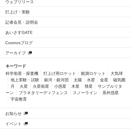
ウェブリリース
打上げ・実験
記者会見・説明会
あいさすGATE
Cosmosブログ
アーカイブ
キーワード
科学衛星・探査機
打上げ用ロケット
観測ロケット
大気球
地上実験・試験
銀河・銀河団
太陽
水星
金星
磁気圏
月
火星
火星衛星
小惑星
木星
彗星
サンプルリタ
ーン
プラネタリーディフェンス
スノーライン
系外惑星
宇宙教育
お知らせ
イベント