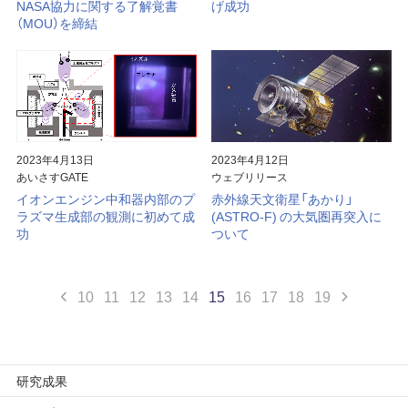
NASA協力に関する了解覚書
げ成功
（MOU）を締結
2023年4月13日
2023年4月12日
あいさすGATE
ウェブリリース
イオンエンジン中和器内部のプ
赤外線天文衛星「あかり」
ラズマ生成部の観測に初めて成
(ASTRO-F) の大気圏再突入に
功
ついて
10
11
12
13
14
15
16
17
18
19
研究成果