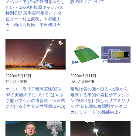
イベントで宇宙の仲間を増やし
験の終了について
たい ～JAXA相模原キャンパス
特別公開 若手実行委員インタ
ビュー：村上豪氏、木村駿太
氏、西山万里氏、平田佳織氏
～
2023年5月12日
2023年5月11日
打上げ・実験
あいさすGATE
オーストラリア気球実験B23-
暗黒物質の謎へ迫る -太陽から
02の実施終了について [はやぶ
飛来する未知の素粒子アクシオ
さ型カプセルの遷音速・低速域
ンの検出を目指したサブミリサ
における空力安定性評価(SRC)]
イズ"超伝導転移端型マイクロ
カロリメータ"の性能向上-