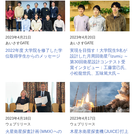
2023年4月21日
2023年4月20日
あいさすGATE
あいさすGATE
2022年度 大学院を修了した学
実現を目指す！大学院生9名が
位取得学生からのメッセージ
設計した月周回衛星「Izumi」 ～
第30回衛星設計コンテスト受
賞インタビュー：工藤雷己氏、
小松龍世氏、五味篤大氏～
2023年4月18日
2023年4月17日
ウェブリリース
ウェブリリース
火星衛星探査計画（MMX）への
木星氷衛星探査機（JUICE）打上