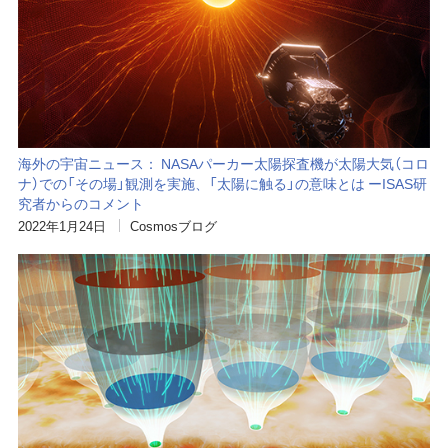
海外の宇宙ニュース： NASAパーカー太陽探査機が太陽大気（コロ
ナ）での「その場」観測を実施、「太陽に触る」の意味とは ーISAS研
究者からのコメント
2022年1月24日
Cosmosブログ