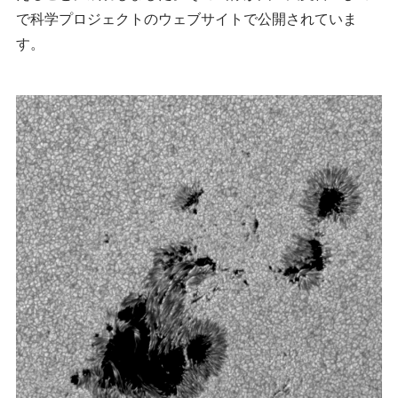
で科学プロジェクトのウェブサイトで公開されていま
大気球
見学案内
宇宙科学研究所賞
す。
ミッションに
宇宙科学講演会
ビジョン
関連して思うこと
プラネタリー
特別公開
研究者総覧「あいさすmap」
ディフェンス
（地球防衛）
宇宙学校
関連施設
講師派遣
組織
パンフレット
年次要覧 / ISAS Report
ISASニュース
歴史
模型貸出し
歴代所長
パネル展
大学院教育
フレンドレイジング
広報活動