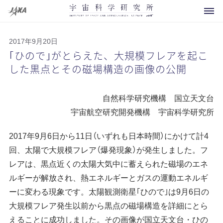
2017年9月20日
｢ひので｣がとらえた、大規模フレアを起こ
した黒点とその磁場構造の画像の公開
科学衛星・探査機
自然科学研究機構 国立天文台
運用中
宇宙航空研究開発機構 宇宙科学研究所
開発中
2017年9月6日から11日（いずれも日本時間）にかけて計4
将来計画
回、太陽で大規模フレア（爆発現象）が発生しました。フ
お知らせ
レアは、黒点近くの太陽大気中に蓄えられた磁場のエネ
運用終了
ルギーが解放され、熱エネルギーとガスの運動エネルギ
イベント
概要
その他
ーに変わる現象です。太陽観測衛星｢ひので｣は9月6日の
打上げ用ロケット
メディアの方へ
研究領域マップ
大規模フレア発生以前から黒点の磁場構造を詳細にとら
えることに成功しました。その画像が国立天文台・ひの
観測ロケット
よくあるご質問
所長より