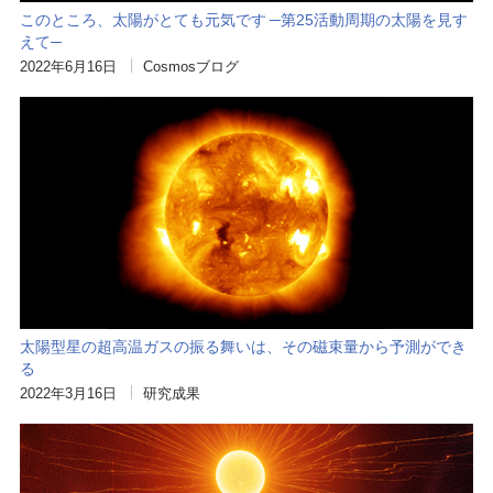
このところ、太陽がとても元気です ─第25活動周期の太陽を見す
えて─
2022年6月16日
Cosmosブログ
太陽型星の超高温ガスの振る舞いは、その磁束量から予測ができ
る
2022年3月16日
研究成果