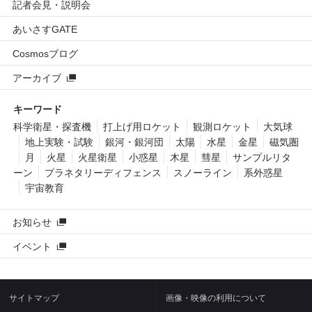
記者会見・説明会
あいさすGATE
Cosmosブログ
アーカイブ
キーワード
科学衛星・探査機
打上げ用ロケット
観測ロケット
大気球
地上実験・試験
銀河・銀河団
太陽
水星
金星
磁気圏
月
火星
火星衛星
小惑星
木星
彗星
サンプルリタ
ーン
プラネタリーディフェンス
スノーライン
系外惑星
宇宙教育
お知らせ
イベント
サイトマップ
画像・映像の利用について