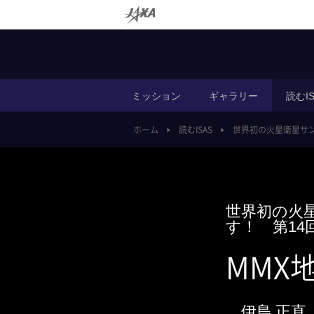
ミッション
ギャラリー
読むIS
ホーム
読むISAS
世界初の火星衛星サ
世界初の火
す！
第14
MMX
伊島 正直