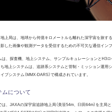
る地上局は、地球から何億キロメートルも離れた深宇宙を旅す
撮影した画像や観測データを受信するための不可欠な通信イン
ムは、探査機、地上システム、サンプルキュレーションとH3ロ
うち地上システムは、追跡系システムと管制・ミッション運用
イブシステム（MMX-DARS）で構成されています。
テムについて
では、JAXAの深宇宙追跡地上局（美笹54m、臼田64m）を主局