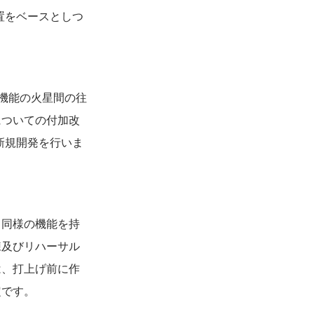
ータ配信装置をベースとしつ
有機能の火星間の往
についての付加改
新規開発を行いま
と同様の機能を持
練及びリハーサル
は、打上げ前に作
定です。