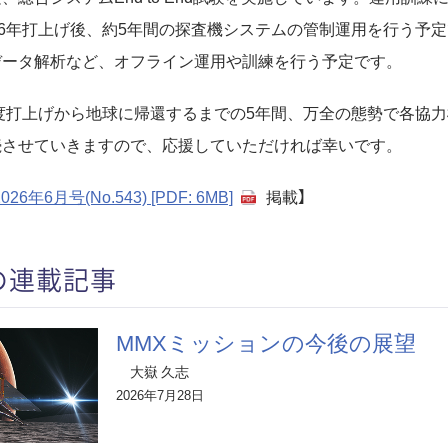
26年打上げ後、約5年間の探査機システムの管制運用を行う予
データ解析など、オフライン運用や訓練を行う予定です。
年度打上げから地球に帰還するまでの5年間、万全の態勢で各協
続させていきますので、応援していただければ幸いです。
2026年6月号(No.543) [PDF: 6MB]
掲載】
の連載記事
MMXミッションの今後の展望
大嶽 久志
2026年7月28日