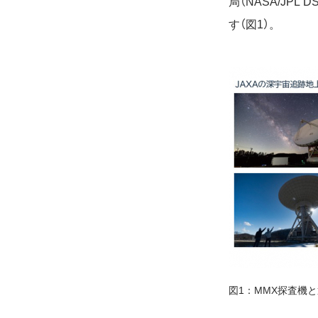
局（NASA/JP
す（図1）。
図1：MMX探査機