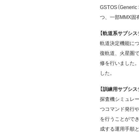
GSTOS（Generi
つ、一部MMX固
【軌道系サブシス
軌道決定機能につ
復軌道、火星圏で
修を行いました。
した。
【訓練用サブシス
探査機シミュレ
つコマンド発行
を行うことがで
成する運用手順