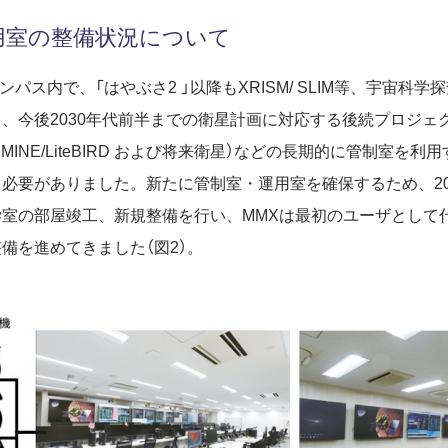
用室の整備状況について
ャンパス内で、「はやぶさ2 」以降もXRISM/ SLIM等、宇宙科
、今後2030年代前半までの衛星計画に対応する後続プロジェクト（
ASMINE/LiteBIRD および将来衛星）などの長期的に管制室を
必要がありました。新たに管制室・運用室を確保するため、202
室の部屋竣工、新規整備を行い、MMXは最初のユーザとして
備を進めてきました（図2）。