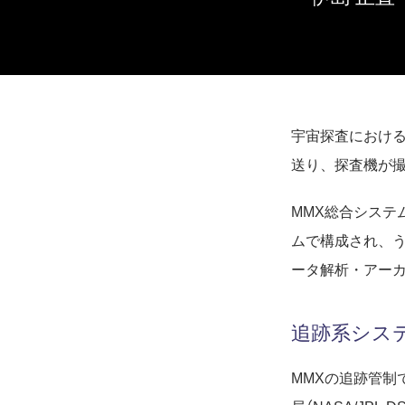
宇宙探査におけ
送り、探査機が
MMX総合システ
ムで構成され、
ータ解析・アーカ
追跡系シス
MMXの追跡管制