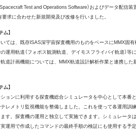
c Spacecraft Test and Operations Software）およびデ
有要求に合わせた新規開発及び改修を行いました。
テム】
いては、既存ISAS深宇宙探査機用のものをベースにMMX固
の運用軌道（フォボス観測軌道、デイモスフライバイ軌道）等
軌道計画機能については、MMX軌道設計解析作業と連携した
テム】
ーションに利用する探査機総合シミュレータを中心として本番
やテレメトリ監視機能を整備しました。これを使って各運用訓
きます。探査機の運用と独立して実施できます。シミュレータ
と実運用で作成したコマンドの最終手順の検証にも使用する予