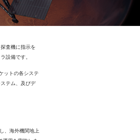
る探査機に指示を
フラ設備です。
ケットの各システ
システム、及びデ
とし、海外機関地上