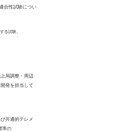
適合性試験につい
する試験。
地上局調整・周辺
て開発を担当して
及び共通的テレメ
標準の