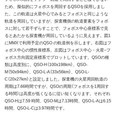
ため、擬似的にフォボスを周回するQSOを採用しまし
た。この軌道は火星中心でみるとフォボスと同じような
軌道を周回していますが、探査機側の軌道要素をフォボ
スに対して若干ずらすことで、フォボス中心座標系で見
るとあたかも探査機が周回しているように見えます。図1
にMMXで利用予定のQSO の軌道例を示します。右図はフ
ォボス中心の慣性座標系、左図はフォボス中心・火星−フ
ォボス方向固定座標系でプロットしています。QSOの種
類は高度別に、QSO-H（100x198km）、QSO-
M（50x94km）、QSO-L-A（33x56km）、QSO-L-
C（20x27km）と設定しました。探査機の火星周回軌道の
周期は7.66時間ですが、QSOの周期（フォボスを1周回す
る時間）は高度が低くなるに従い短くなります。それぞれ
QSO-Hは7.59 時間、QSO-Mは7.13時間、QSO-L-Aは6.15
時間、QSO-L-Cは3.97時間です。