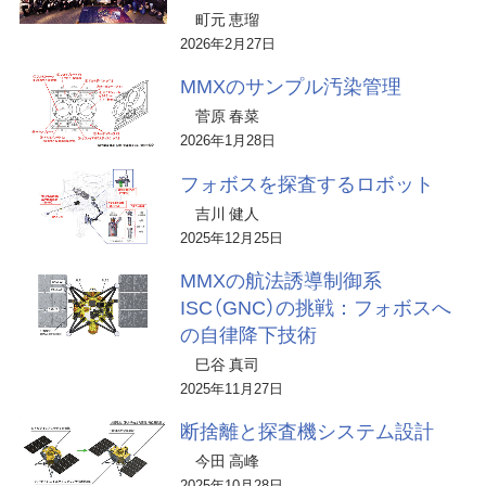
町元 恵瑠
2026年2月27日
MMXのサンプル汚染管理
菅原 春菜
2026年1月28日
フォボスを探査するロボット
吉川 健人
2025年12月25日
MMXの航法誘導制御系
ISC（GNC）の挑戦：フォボスへ
の自律降下技術
巳谷 真司
2025年11月27日
断捨離と探査機システム設計
今田 高峰
2025年10月28日