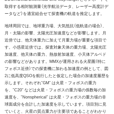
取得する相対観測量（光学航法データ、レーザー高度計デ
ータなど）を適宜組合せて探査機の軌道を推定します。
地球周回では、地球重力場、大気抵抗（低軌道の場合）、
月・太陽の影響、太陽光圧加速度などが影響します。月
近傍では、他天体重力に加えて月重力場が重要な項目で
す。小惑星近傍では、探査対象天体の重力場、太陽光圧
加速度、他天体の重力、熱放射加速度、小天体アルベド
の影響などがあります。MMXが運用される火星圏（特に
フォボス近傍）での探査機に加わる加速度の例として、図
2に低高度QSOを航行したと仮定した場合の加速度履歴を
示します。それぞれ"GM" は火星・フォボスの重力
を、"C20" などは火星・フォボスの重力場の係数毎の加
速度を、"Nonspherical" は火星・フォボスの重力場の非
球面成分を合計した加速度を示しています。項目別に見
ていくと、火星の質点重力が主要項であることがわかり