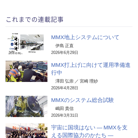
これまでの連載記事
MMX地上システムについて
伊島 正直
2026年6月29日
MMX打上げに向けて運用準備進
行中
澤田 弘崇 ／ 宮崎 理紗
2026年4月28日
MMXのシステム総合試験
嶋田 貴信
2026年3月31日
宇宙に国境はない ― MMXを支
える国際協力のかたち ―