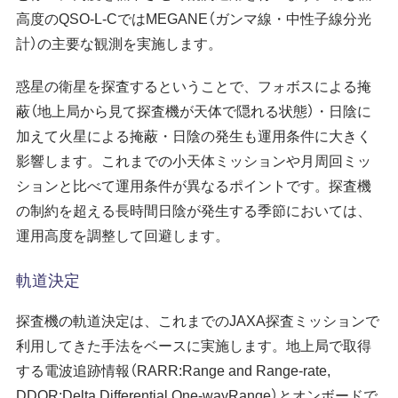
高度のQSO-L-CではMEGANE（ガンマ線・中性子線分光
計）の主要な観測を実施します。
惑星の衛星を探査するということで、フォボスによる掩
蔽（地上局から見て探査機が天体で隠れる状態）・日陰に
加えて火星による掩蔽・日陰の発生も運用条件に大きく
影響します。これまでの小天体ミッションや月周回ミッ
ションと比べて運用条件が異なるポイントです。探査機
の制約を超える長時間日陰が発生する季節においては、
運用高度を調整して回避します。
軌道決定
探査機の軌道決定は、これまでのJAXA探査ミッションで
利用してきた手法をベースに実施します。地上局で取得
する電波追跡情報（RARR:Range and Range-rate,
DDOR:Delta Differential One-wayRange）とオンボードで