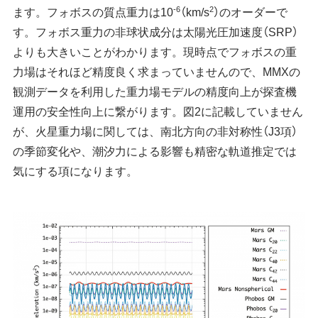
-6
2
ます。フォボスの質点重力は10
（km/s
）のオーダーで
す。フォボス重力の非球状成分は太陽光圧加速度（SRP）
よりも大きいことがわかります。現時点でフォボスの重
力場はそれほど精度良く求まっていませんので、MMXの
観測データを利用した重力場モデルの精度向上が探査機
運用の安全性向上に繋がります。図2に記載していません
が、火星重力場に関しては、南北方向の非対称性（J3項）
の季節変化や、潮汐力による影響も精密な軌道推定では
気にする項になります。