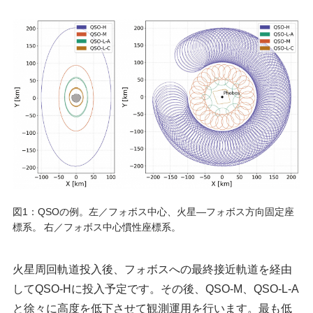
図1：QSOの例。左／フォボス中心、火星―フォボス方向固定座
標系。 右／フォボス中心慣性座標系。
火星周回軌道投入後、フォボスへの最終接近軌道を経由
してQSO-Hに投入予定です。その後、QSO-M、QSO-L-A
と徐々に高度を低下させて観測運用を行います。最も低