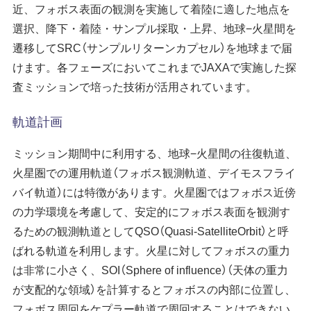
近、フォボス表面の観測を実施して着陸に適した地点を
大気球
見学案内
宇宙科学研究所賞
選択、降下・着陸・サンプル採取・上昇、地球−火星間を
遷移してSRC（サンプルリターンカプセル）を地球まで届
ミッションに
宇宙科学講演会
ビジョン
関連して思うこと
けます。各フェーズにおいてこれまでJAXAで実施した探
プラネタリー
特別公開
研究者総覧「あいさすmap」
ディフェンス
（地球防衛）
査ミッションで培った技術が活用されています。
宇宙学校
関連施設
軌道計画
講師派遣
組織
ミッション期間中に利用する、地球−火星間の往復軌道、
パンフレット
年次要覧 / ISAS Report
火星圏での運用軌道（フォボス観測軌道、デイモスフライ
ISASニュース
歴史
バイ軌道）には特徴があります。火星圏ではフォボス近傍
の力学環境を考慮して、安定的にフォボス表面を観測す
模型貸出し
歴代所長
るための観測軌道としてQSO（Quasi-SatelliteOrbit）と呼
パネル展
大学院教育
ばれる軌道を利用します。火星に対してフォボスの重力
フレンドレイジング
広報活動
は非常に小さく、SOI（Sphere of influence）（天体の重力
が支配的な領域）を計算するとフォボスの内部に位置し、
フォボス周回をケプラー軌道で周回することはできない