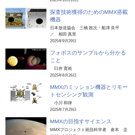
探査技術獲得のためのMMX搭載
機器
日本放送協会 三橋 政次・船津 良平
／ 相田 真里
2025年9月29日
フォボスのサンプルから分かる
こと
臼井 寛裕
2025年8月26日
MMXのミッション機器とリモー
トセンシング観測
小川 和律
2025年7月29日
MMXの目指すサイエンス
MMXプロジェクト統括科学者 倉本 圭