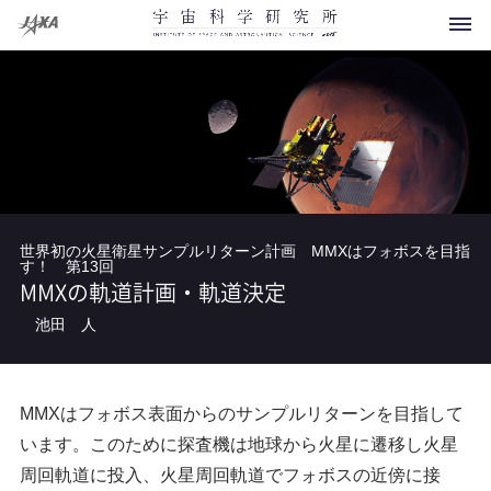
科学衛星・探査機
運用中
世界初の火星衛星サンプルリターン計画 MMXはフォボスを目指
す！
第13回
開発中
MMXの軌道計画・軌道決定
将来計画
池田 人
お知らせ
運用終了
イベント
概要
その他
MMXはフォボス表面からのサンプルリターンを目指して
打上げ用ロケット
メディアの方へ
研究領域マップ
います。このために探査機は地球から火星に遷移し火星
周回軌道に投入、火星周回軌道でフォボスの近傍に接
観測ロケット
よくあるご質問
所長より