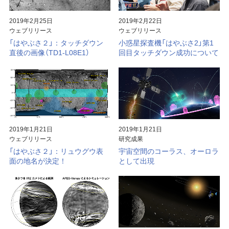
2019年2月25日
2019年2月22日
ウェブリリース
ウェブリリース
「はやぶさ２」：タッチダウン
小惑星探査機「はやぶさ2」第1
直後の画像（TD1-L08E1）
回目タッチダウン成功について
2019年1月21日
2019年1月21日
ウェブリリース
研究成果
「はやぶさ２」：リュウグウ表
宇宙空間のコーラス、オーロラ
面の地名が決定！
として出現