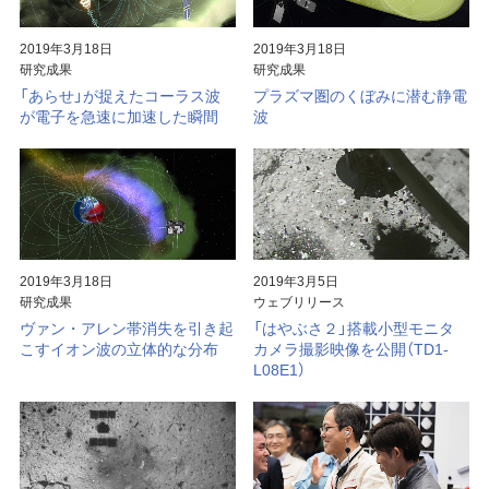
大気球
見学案内
宇宙科学研究所賞
2019年3月18日
2019年3月18日
研究成果
研究成果
ミッションに
宇宙科学講演会
ビジョン
関連して思うこと
「あらせ」が捉えたコーラス波
プラズマ圏のくぼみに潜む静電
が電子を急速に加速した瞬間
波
プラネタリー
特別公開
研究者総覧「あいさすmap」
ディフェンス
（地球防衛）
宇宙学校
関連施設
講師派遣
組織
パンフレット
年次要覧 / ISAS Report
2019年3月18日
2019年3月5日
ISASニュース
歴史
研究成果
ウェブリリース
ヴァン・アレン帯消失を引き起
「はやぶさ２」搭載小型モニタ
模型貸出し
歴代所長
こすイオン波の立体的な分布
カメラ撮影映像を公開（TD1-
L08E1）
パネル展
大学院教育
フレンドレイジング
広報活動