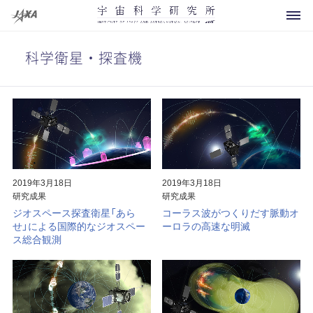
科学衛星・探査機
科学衛星・探査機
運用中
開発中
2019年3月18日
2019年3月18日
研究成果
研究成果
将来計画
ジオスペース探査衛星「あら
コーラス波がつくりだす脈動オ
せ」による国際的なジオスペー
ーロラの高速な明滅
お知らせ
運用終了
ス総合観測
イベント
概要
その他
打上げ用ロケット
メディアの方へ
研究領域マップ
観測ロケット
よくあるご質問
所長より