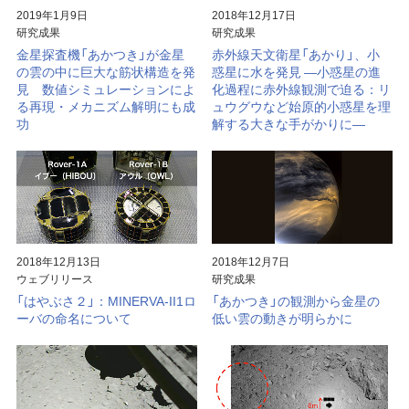
2019年1月9日
2018年12月17日
研究成果
研究成果
金星探査機「あかつき」が金星
赤外線天文衛星「あかり」、小
の雲の中に巨大な筋状構造を発
惑星に水を発見 ―小惑星の進
見 数値シミュレーションによ
化過程に赤外線観測で迫る：リ
る再現・メカニズム解明にも成
ュウグウなど始原的小惑星を理
功
解する大きな手がかりに―
2018年12月13日
2018年12月7日
ウェブリリース
研究成果
「はやぶさ２」：MINERVA-II1ロ
「あかつき」の観測から金星の
ーバの命名について
低い雲の動きが明らかに