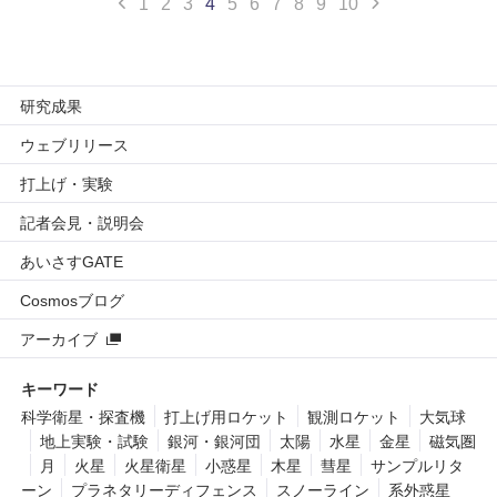
1
2
3
4
5
6
7
8
9
10
研究成果
ウェブリリース
打上げ・実験
記者会見・説明会
あいさすGATE
Cosmosブログ
アーカイブ
キーワード
科学衛星・探査機
打上げ用ロケット
観測ロケット
大気球
地上実験・試験
銀河・銀河団
太陽
水星
金星
磁気圏
月
火星
火星衛星
小惑星
木星
彗星
サンプルリタ
ーン
プラネタリーディフェンス
スノーライン
系外惑星