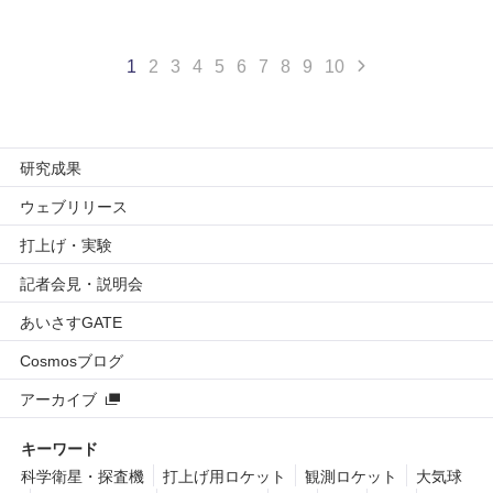
1
2
3
4
5
6
7
8
9
10
研究成果
ウェブリリース
打上げ・実験
記者会見・説明会
あいさすGATE
Cosmosブログ
アーカイブ
キーワード
科学衛星・探査機
打上げ用ロケット
観測ロケット
大気球