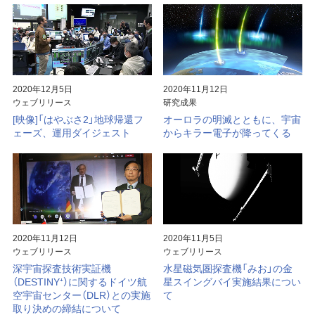
2020年12月5日
2020年11月12日
ウェブリリース
研究成果
[映像]「はやぶさ2」地球帰還フ
オーロラの明滅とともに、宇宙
ェーズ、運用ダイジェスト
からキラー電子が降ってくる
2020年11月12日
2020年11月5日
ウェブリリース
ウェブリリース
深宇宙探査技術実証機
水星磁気圏探査機「みお」の金
（DESTINY⁺）に関するドイツ航
星スイングバイ実施結果につい
空宇宙センター（DLR）との実施
て
取り決めの締結について