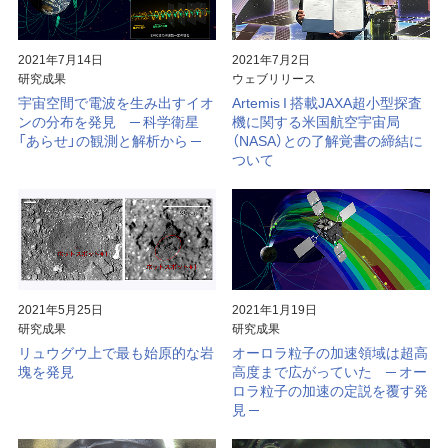
2021年7月14日
2021年7月2日
研究成果
ウェブリリース
宇宙空間で電波を生み出すイオ
Artemis I 搭載JAXA超小型探査
ンの分布を発見 ─ 科学衛星
機に関する米国航空宇宙局
「あらせ」の観測と解析から ─
（NASA）との了解覚書の締結に
ついて
2021年5月25日
2021年1月19日
研究成果
研究成果
リュウグウ上で最も始原的な岩
オーロラ粒子の加速領域は超高
塊を発見
高度まで広がっていた ─ オー
ロラ粒子の加速の定説を覆す発
見 ─