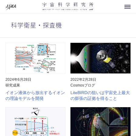
科学衛星・探査機
科学衛星・探査機
運用中
開発中
2024年6月28日
2022年2月28日
研究成果
Cosmosブログ
将来計画
イオン液体から放出するイオン
LiteBIRDの狙いは宇宙史上最大
の理論モデルを開発
の膨張の証拠を得ること
お知らせ
運用終了
イベント
概要
その他
打上げ用ロケット
メディアの方へ
研究領域マップ
観測ロケット
よくあるご質問
所長より