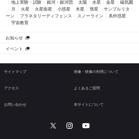
地上実験・試験
銀河・銀河団
太陽
水星
金星
磁気圏
月
火星
火星衛星
小惑星
木星
彗星
サンプルリタ
ーン
プラネタリーディフェンス
スノーライン
系外惑星
宇宙教育
お知らせ
イベント
サイトマップ
画像・映像の利用について
アクセス
よくあるご質問
お問い合わせ
本サイトについて