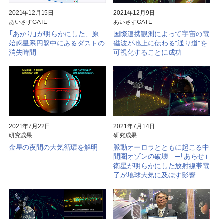
2021年12月15日
2021年12月9日
大気球
見学案内
宇宙科学研究所賞
あいさすGATE
あいさすGATE
「あかり」が明らかにした、原
国際連携観測によって宇宙の電
ミッションに
宇宙科学講演会
ビジョン
関連して思うこと
始惑星系円盤中にあるダストの
磁波が地上に伝わる"通り道"を
消失時間
可視化することに成功
プラネタリー
特別公開
研究者総覧「あいさすmap」
ディフェンス
（地球防衛）
宇宙学校
関連施設
講師派遣
組織
パンフレット
年次要覧 / ISAS Report
2021年7月22日
2021年7月14日
ISASニュース
歴史
研究成果
研究成果
金星の夜間の大気循環を解明
脈動オーロラとともに起こる中
模型貸出し
歴代所長
間圏オゾンの破壊 ─「あらせ」
衛星が明らかにした放射線帯電
パネル展
大学院教育
子が地球大気に及ぼす影響 ─
フレンドレイジング
広報活動