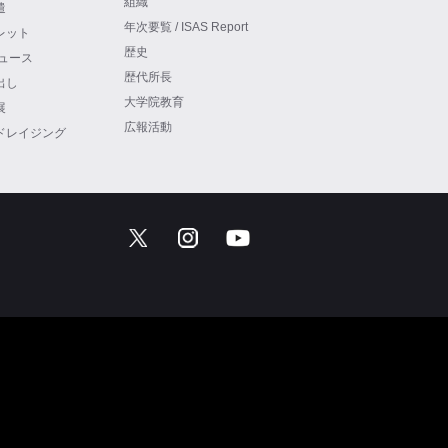
組織
遣
年次要覧 / ISAS Report
レット
歴史
ニュース
歴代所長
出し
大学院教育
展
広報活動
ドレイジング