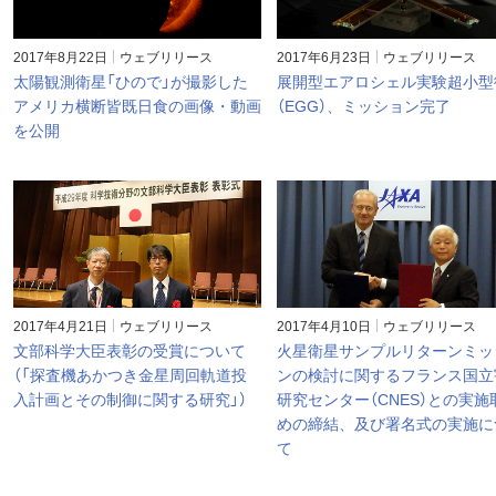
2017年8月22日
ウェブリリース
2017年6月23日
ウェブリリース
太陽観測衛星「ひので」が撮影した
展開型エアロシェル実験超小型
アメリカ横断皆既日食の画像・動画
（EGG）、ミッション完了
を公開
2017年4月21日
ウェブリリース
2017年4月10日
ウェブリリース
文部科学大臣表彰の受賞について
火星衛星サンプルリターンミッ
（「探査機あかつき金星周回軌道投
ンの検討に関するフランス国立
入計画とその制御に関する研究」）
研究センター（CNES）との実施
めの締結、及び署名式の実施に
て