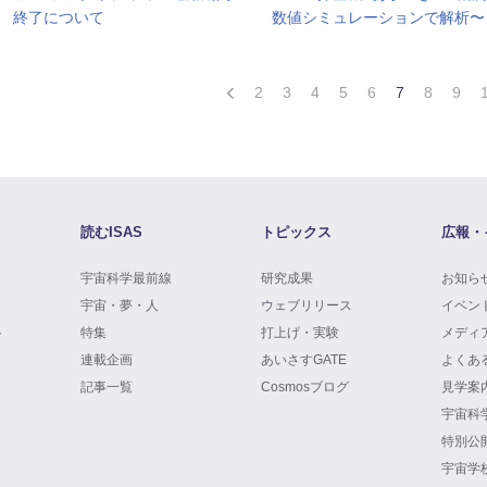
数値シミュレーションで解析〜
終了について
2
3
4
5
6
7
8
9
読むISAS
トピックス
広報・
宇宙科学最前線
研究成果
お知ら
宇宙・夢・人
ウェブリリース
イベン
ト
特集
打上げ・実験
メディ
連載企画
あいさすGATE
よくあ
記事一覧
Cosmosブログ
見学案
宇宙科
特別公
宇宙学