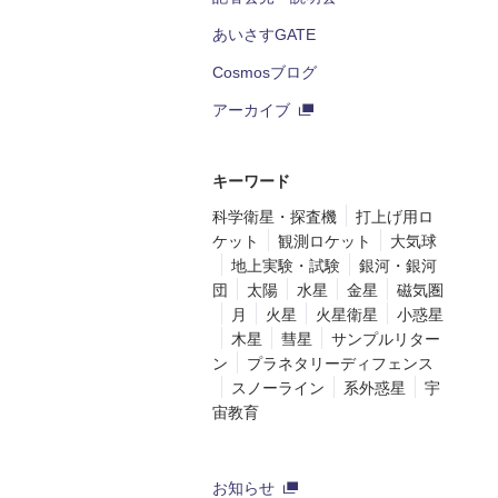
あいさすGATE
Cosmosブログ
アーカイブ
キーワード
科学衛星・探査機
打上げ用ロ
ケット
観測ロケット
大気球
地上実験・試験
銀河・銀河
団
太陽
水星
金星
磁気圏
月
火星
火星衛星
小惑星
木星
彗星
サンプルリター
ン
プラネタリーディフェンス
スノーライン
系外惑星
宇
宙教育
お知らせ