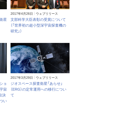
2017年4月26日
ウェブリリース
衛星
文部科学大臣表彰の受賞について
（「世界初の超小型深宇宙探査機の
研究」）
2017年3月29日
ウェブリリース
ショ
ジオスペース探査衛星「あらせ」
宇宙
（ERG）の定常運用への移行につい
取決
て
つい