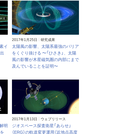
2017年1月25日
研究成果
素イ
太陽風の影響、太陽系最強のバリア
検出
をくぐり抜ける 〜「ひさき」、太陽
風の影響が木星磁気圏の内部にまで
及んでいることを証明〜
2017年1月13日
ウェブリリース
解明
ジオスペース探査衛星「あらせ」
測を
（ERG）の軌道変更運用（近地点高度