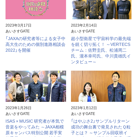
大気球
見学案内
宇宙科学研究所賞
ミッションに
宇宙科学講演会
ビジョン
関連して思うこと
2023年3月17日
2023年2月14日
あいさすGATE
あいさすGATE
プラネタリー
特別公開
研究者総覧「あいさすmap」
ディフェンス
（地球防衛）
「JAXAの研究者等による女子中
超小型衛星で宇宙科学の最先端
高大生のための個別進路相談会
を鋭く切り拓く！ ～VERTECS
宇宙学校
関連施設
2022」を開催
チーム：佐野圭氏、松浦周二
氏、瀧本幸司氏、中川貴雄氏イ
講師派遣
組織
ンタビュー～
パンフレット
年次要覧 / ISAS Report
ISASニュース
歴史
模型貸出し
歴代所長
パネル展
大学院教育
2023年1月26日
2023年1月12日
あいさすGATE
あいさすGATE
フレンドレイジング
広報活動
ISAS × MUSIC 研究者が本気で
「はやぶさ2」サンプルリターン
音楽をやってみた ～JAXA相模
成功の舞台裏で発見されたＱ粒
原キャンパス特別公開 若手実
子とは？ ～サンプル回収班イ