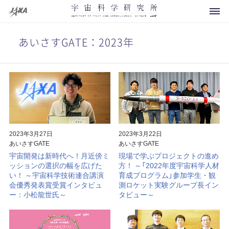
あいさすGATE：2023年
科学衛星・探査機
運用中
開発中
2023年3月27日
2023年3月22日
あいさすGATE
あいさすGATE
将来計画
宇宙開発は新時代へ！月近傍ミ
現場で学ぶプロジェクトの進め
ッションの選択の幅を広げた
方！ ～「2022年度宇宙科学人材
お知らせ
運用終了
い！ ～宇宙科学技術連合講演
育成プログラム」参加学生・観
会優秀発表賞受賞インタビュ
測ロケット実験グループ長イン
イベント
概要
その他
ー：小松龍世氏～
タビュー～
打上げ用ロケット
メディアの方へ
研究領域マップ
観測ロケット
よくあるご質問
所長より