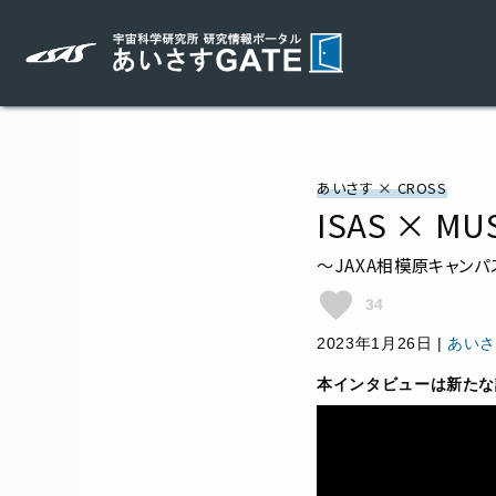
あいさす × CROSS
ISAS × 
～JAXA相模原キャン
favorite
34
2023年1月26日
|
あいさす
本インタビューは新たな