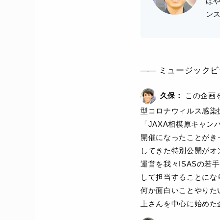
は
ン
ミュージックビ
久保：
この企画
型コロナウィルス感染拡
「JAXA相模原キャン
開催になったことがき
してきた特別公開がオ
運営を我々ISASの若
して担当することにな
何か面白いことやりた
上さんを中心に始めた