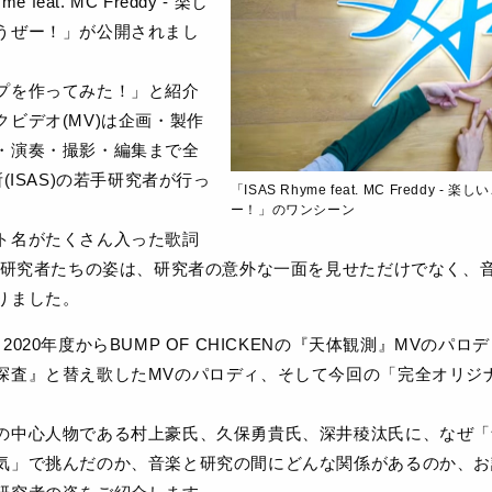
feat. MC Freddy - 楽し
うぜー！」が公開されまし
プを作ってみた！」と紹介
ビデオ(MV)は企画・製作
・演奏・撮影・編集まで全
(ISAS)の若手研究者が行っ
「ISAS Rhyme feat. MC Freddy
ー！」のワンシーン
ト名がたくさん入った歌詞
AS研究者たちの姿は、研究者の意外な一面を見せただけでなく、
りました。
020年度からBUMP OF CHICKENの『天体観測』MVのパロデ
探査』と替え歌したMVのパロディ、そして今回の「完全オリジ
の中心人物である村上豪氏、久保勇貴氏、深井稜汰氏に、なぜ「
気」で挑んだのか、音楽と研究の間にどんな関係があるのか、お