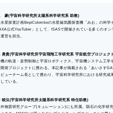
 豪(宇宙科学研究所太陽系科学研究系 助教)
水星探査計画BepiColomboの水星磁気圏探査機「みお」の科
AXA公式YouTuber」として、ISASで開催されている多くの
・運営を担当。
 勇貴(宇宙科学研究所宇宙飛翔工学研究系 宇宙航空プロジェク
宙機の軌道・姿勢制御と宇宙ロボティクス、宇宙機システム工学
宙開発プロジェクトに携わる。本記事が掲載される「あいさすGA
タビューチーム長として携わり、宇宙科学研究所における研究成
信している。
 稜汰(宇宙科学研究所太陽系科学研究系 特任助教)
球外物質研究グループ(キュレーション)にも所属。隕石の化学研