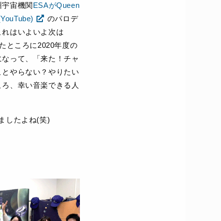
州宇宙機関
ESAがQueen
YouTube)
のパロデ
これはいよいよ次は
たところに2020年度の
になって、「来た！チャ
ことやらない？やりたい
ころ、幸い音楽できる人
。
したよね(笑)