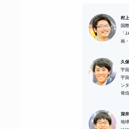
村上
国際
「J
画
久保
宇
宇
ン
発
深井
地