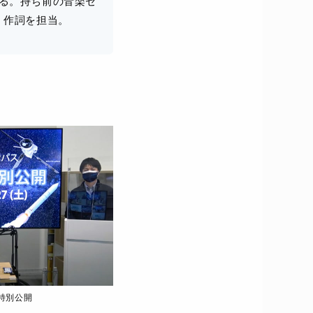
る。持ち前の音楽セ
・作詞を担当。
ン特別公開