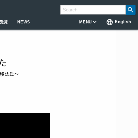
search
language
English
受賞
NEWS
MENU
た
井稜汰氏～
！