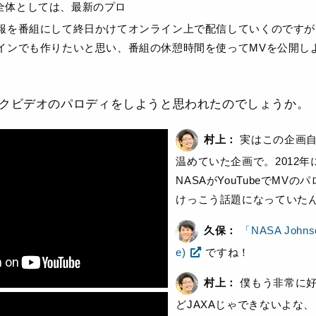
全体としては、最新のプロ
報を番組にして終日かけてオンライン上で配信していくのですが
インでも作りたいと思い、番組の休憩時間を使ってMVを公開し
クビデオのパロディをしようと思われたのでしょうか。
村上：
実はこの企画自
温めていた企画で。2012
NASAがYouTubeでMV
けっこう話題になっていた
久保：
「NASA Johnso
e)
ですね！
村上：
僕もう非常に好
どJAXAじゃできないよな