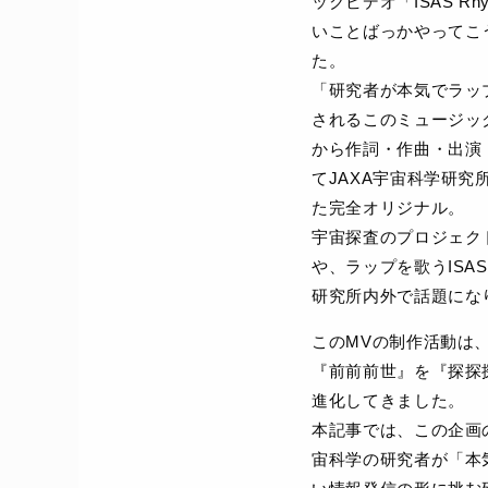
ックビデオ「ISAS Rhyme 
いことばっかやってこ
た。
「研究者が本気でラッ
されるこのミュージック
から作詞・作曲・出演
てJAXA宇宙科学研究所
た完全オリジナル。
宇宙探査のプロジェク
や、ラップを歌うIS
研究所内外で話題にな
このMVの制作活動は、2
『前前前世』を『探探
進化してきました。
本記事では、この企画
宙科学の研究者が「本