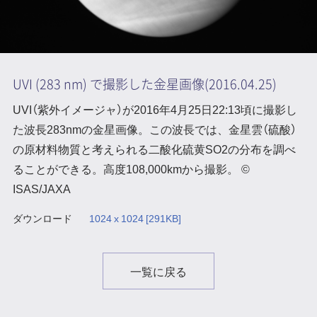
大気球
見学案内
宇宙科学研究所賞
ミッションに
宇宙科学講演会
ビジョン
関連して思うこと
プラネタリー
特別公開
研究者総覧「あいさすmap」
ディフェンス
（地球防衛）
UVI (283 nm) で撮影した金星画像(2016.04.25)
宇宙学校
関連施設
UVI（紫外イメージャ）が2016年4月25日22:13頃に撮影し
た波長283nmの金星画像。この波長では、金星雲（硫酸）
講師派遣
組織
の原材料物質と考えられる二酸化硫黄SO2の分布を調べ
パンフレット
年次要覧 / ISAS Report
ることができる。高度108,000kmから撮影。 ©
ISAS/JAXA
ISASニュース
歴史
模型貸出し
歴代所長
ダウンロード
1024 x 1024 [291KB]
パネル展
大学院教育
一覧に戻る
フレンドレイジング
広報活動