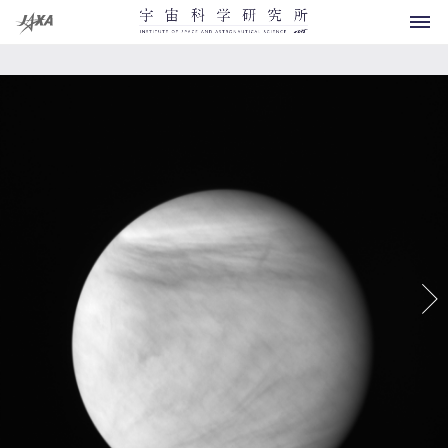
科学衛星・探査機
運用中
開発中
将来計画
お知らせ
運用終了
イベント
概要
その他
打上げ用ロケット
メディアの方へ
研究領域マップ
観測ロケット
よくあるご質問
所長より