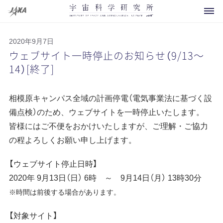
2020年9月7日
ウェブサイト一時停止のお知らせ（9/13〜
14）[終了]
科学衛星・探査機
相模原キャンパス全域の計画停電（電気事業法に基づく設
運用中
備点検）のため、ウェブサイトを一時停止いたします。
皆様にはご不便をおかけいたしますが、ご理解・ご協力
開発中
の程よろしくお願い申し上げます。
将来計画
お知らせ
【ウェブサイト停止日時】
運用終了
2020年 9月13日（日） 6時 ～ 9月14日（月） 13時30分
イベント
概要
その他
※時間は前後する場合があります。
打上げ用ロケット
メディアの方へ
研究領域マップ
【対象サイト】
観測ロケット
よくあるご質問
所長より