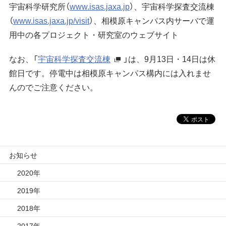
宇宙科学研究所（
www.isas.jaxa.jp
）、宇宙科学探査交流棟
大気球
見学案内
宇宙科学研究所賞
（
www.isas.jaxa.jp/visit
）、相模原キャンパス内サーバで運
用中の各プロジェクト・研究室のウェブサイト
ミッションに
宇宙科学講演会
ビジョン
関連して思うこと
プラネタリー
特別公開
研究者総覧「あいさすmap」
ディフェンス
（地球防衛）
なお、「
宇宙科学探査交流棟
」は、9月13日・14日は休
館日です。停電中は相模原キャンパス構内には入れませ
宇宙学校
関連施設
んのでご注意ください。
講師派遣
組織
パンフレット
年次要覧 / ISAS Report
ISASニュース
歴史
模型貸出し
歴代所長
お知らせ
2020年
パネル展
大学院教育
2019年
フレンドレイジング
広報活動
2018年
2017年