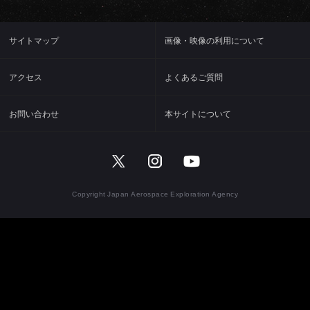
大気球
見学案内
宇宙科学研究所賞
サイトマップ
画像・映像の利用について
ミッションに
宇宙科学講演会
ビジョン
関連して思うこと
プラネタリー
特別公開
研究者総覧「あいさすmap」
ディフェンス
（地球防衛）
アクセス
よくあるご質問
宇宙学校
関連施設
お問い合わせ
本サイトについて
講師派遣
組織
パンフレット
年次要覧 / ISAS Report
ISASニュース
歴史
Copyright Japan Aerospace Exploration Agency
模型貸出し
歴代所長
パネル展
大学院教育
フレンドレイジング
広報活動