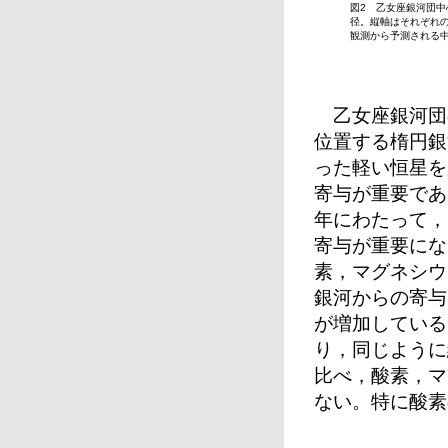
図2 乙女座銀河団中心
径。縦軸はそれぞれ
観測から予測される
乙女座銀河団
位置する楕円銀
った軽い恒星を
寄与が重要であ
年にわたって，
寄与が重要にな
素，マグネシウ
銀河からの寄与
が増加している
り，同じように
比べ，酸素，マ
ない。特に酸素