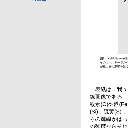
2003年
図1 XMM-New
そのエネルギーでの
が検出器の影響を受
表紙は，我々
線画像である。
酸素(O)や鉄(
(Si)，硫黄(S
らの輝線がはっ
の強度からそれ