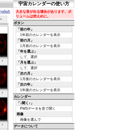
glish
＞
う」
 ♪
う」
 ♪
う」
 ♪