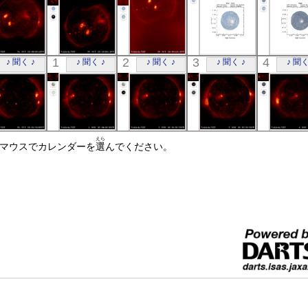
「ようこう」
「ようこう」
「ようこう」
ASCA
ASC
1
2
3
4
♪ 聞く ♪
♪ 聞く ♪
♪ 聞く ♪
♪ 聞く ♪
♪ 聞く
X線
X線
X線
NGC_2563
WR6
X線
X線
「ようこう」
「ようこう」
「ようこう」
「ようこう」
「ようこ
えら
☝マウスでカレンダーを
X線
X線
選
んでください。
X線
X線
X線