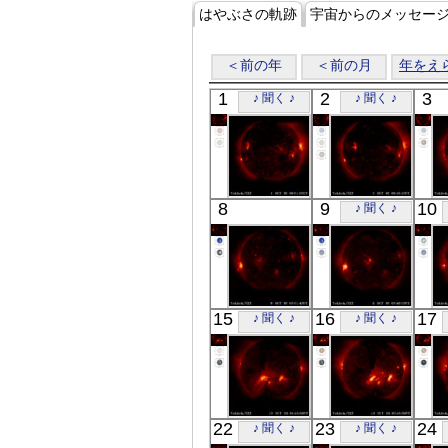
はやぶさの軌跡
宇宙からのメッセー
＜前の年
＜前の月
年をえ
1
2
3
♪ 聞く ♪
♪ 聞く ♪
「ようこう」
「ようこう」
8
9
10
♪ 聞く ♪
X線
X線
「ようこう」
「ようこう」
15
16
17
♪ 聞く ♪
♪ 聞く ♪
X線
X線
「ようこう」
「ようこう」
22
23
24
♪ 聞く ♪
♪ 聞く ♪
X線
X線