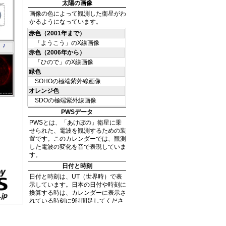
A
 ♪
う」