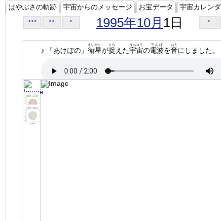
はやぶさの軌跡
宇宙からのメッセージ
お宝データ
宇宙カレンダ
1995年10月
1日
<<<
<<
<
>
えいせい
とら
うちゅう
でんぱ
おと
♪ 「あけぼの」
衛星
が
捉
えた
宇宙
の
電波
を
音
にしました。