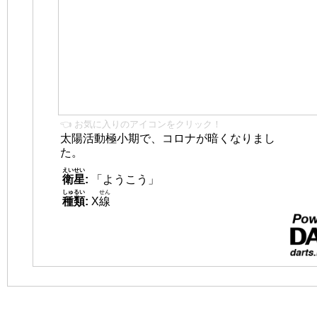
👈 お気に入りのアイコンをクリック！
太陽活動極小期で、コロナが暗くなりまし
た。
えいせい
衛星
:
「ようこう」
しゅるい
せん
種類
:
X
線