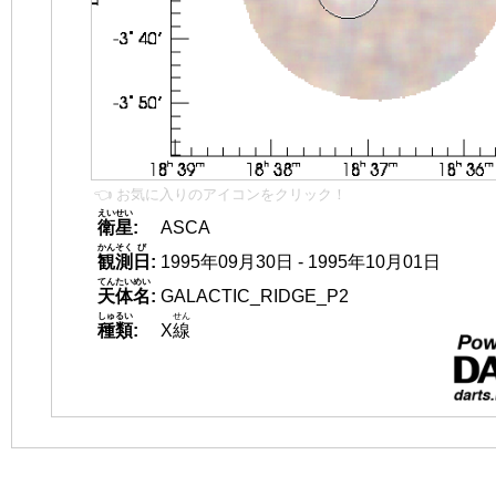
👈 お気に入りのアイコンをクリック！
えいせい
衛星
:
ASCA
かんそく
び
観測
日
:
1995年09月30日 - 1995年10月01日
てんたいめい
天体名
:
GALACTIC_RIDGE_P2
しゅるい
せん
種類
:
X
線