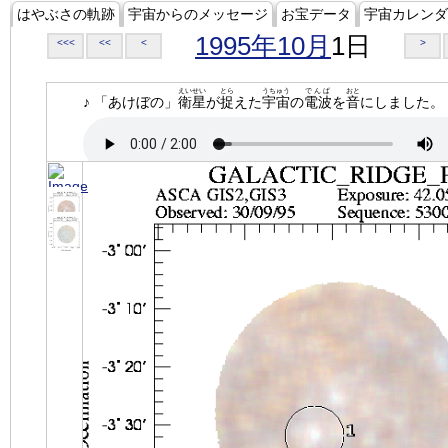
はやぶさの軌跡
宇宙からのメッセージ
お宝データ
宇宙カレンダ
1995年10月
1日
<<<
<<
<
>
えいせい
とら
うちゅう
でんぱ
おと
♪ 「あけぼの」
衛星
が
捉
えた
宇宙
の
電波
を
音
にしました。