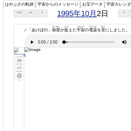
はやぶさの軌跡
宇宙からのメッセージ
お宝データ
宇宙カレンダ
1995年10月
2日
<<<
<<
<
>
えいせい
とら
うちゅう
でんぱ
おと
♪ 「あけぼの」
衛星
が
捉
えた
宇宙
の
電波
を
音
にしました。