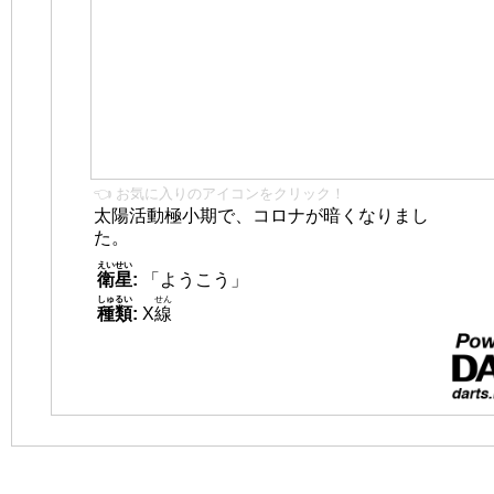
👈 お気に入りのアイコンをクリック！
太陽活動極小期で、コロナが暗くなりまし
た。
えいせい
衛星
:
「ようこう」
しゅるい
せん
種類
:
X
線