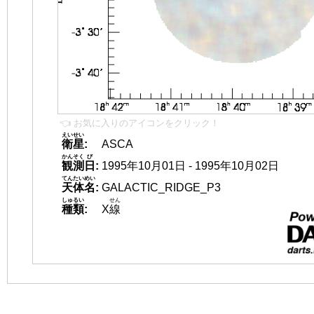
👈 お気に入りのアイコンをクリック！
えいせい
衛星
:
ASCA
かんそく
び
観測
日
:
1995年10月01日 - 1995年10月02日
てんたいめい
天体名
:
GALACTIC_RIDGE_P3
しゅるい
せん
種類
:
X
線