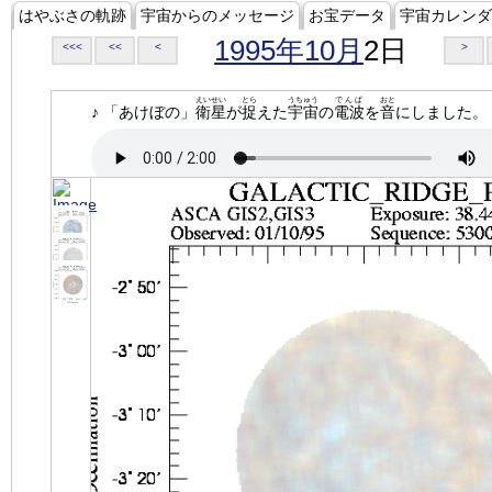
はやぶさの軌跡
宇宙からのメッセージ
お宝データ
宇宙カレンダ
1995年10月
2日
<<<
<<
<
>
えいせい
とら
うちゅう
でんぱ
おと
♪ 「あけぼの」
衛星
が
捉
えた
宇宙
の
電波
を
音
にしました。