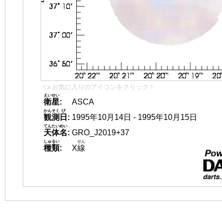
👈 お気に入りのアイコンをクリック！
えいせい
衛星
:
ASCA
かんそく
び
観測
日
:
1995年10月14日 - 1995年10月15日
てんたいめい
天体名
:
GRO_J2019+37
しゅるい
せん
種類
:
X
線