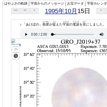
はやぶさの軌跡
宇宙からのメッセージ
お宝データ
宇宙カレンダ
1995年10月
15日
<<<
<<
<
>
えいせい
とら
うちゅう
でんぱ
おと
♪ 「あけぼの」
衛星
が
捉
えた
宇宙
の
電波
を
音
にしました。