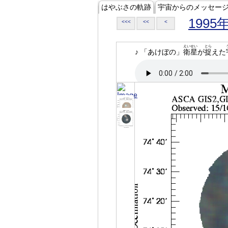
はやぶさの軌跡
宇宙からのメッセー
1995
<<<
<<
<
えいせい
とら
♪ 「あけぼの」
衛星
が
捉
えた