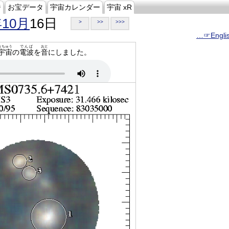
ジ
お宝データ
宇宙カレンダー
宇宙 xR
年10月
16日
>
>>
>>>
…☞Engli
うちゅう
でんぱ
おと
宇宙
の
電波
を
音
にしました。