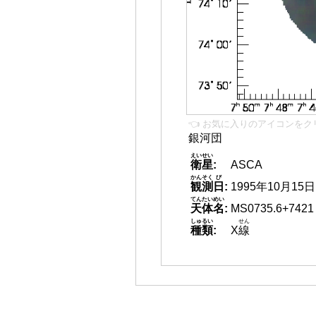
👈 お気に入りのアイコンをク
銀河団
えいせい
衛星
:
ASCA
かんそく
び
観測
日
:
1995年10月15日
てんたいめい
天体名
:
MS0735.6+7421
しゅるい
せん
種類
:
X
線