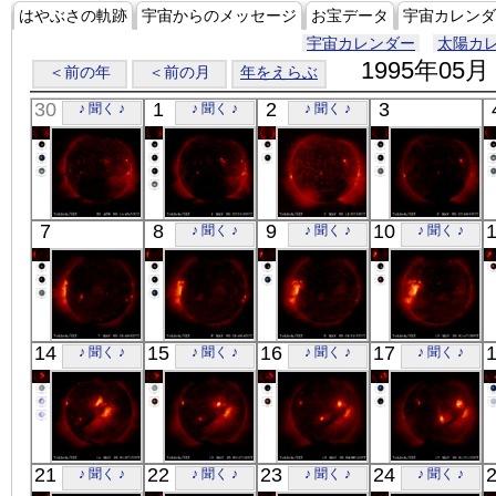
はやぶさの軌跡
宇宙からのメッセージ
お宝データ
宇宙カレンダ
宇宙カレンダー
太陽カ
1995年05月
＜前の年
＜前の月
年をえらぶ
30
1
2
3
♪ 聞く ♪
♪ 聞く ♪
♪ 聞く ♪
「ようこう」
「ようこう」
「ようこう」
「ようこう」
7
8
9
10
♪ 聞く ♪
♪ 聞く ♪
♪ 聞く ♪
X線
X線
X線
X線
「ようこう」
「ようこう」
「ようこう」
「ようこう」
14
15
16
17
♪ 聞く ♪
♪ 聞く ♪
♪ 聞く ♪
♪ 聞く ♪
X線
X線
X線
X線
「ようこう」
「ようこう」
「ようこう」
「ようこう」
21
22
23
24
♪ 聞く ♪
♪ 聞く ♪
♪ 聞く ♪
♪ 聞く ♪
X線
X線
X線
X線