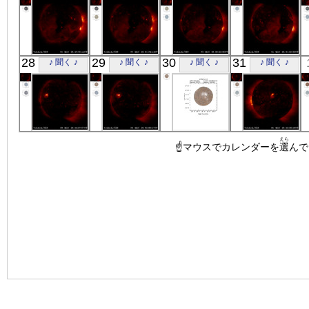
「ようこう」
「ようこう」
「ようこう」
「ようこう」
28
29
30
31
♪ 聞く ♪
♪ 聞く ♪
♪ 聞く ♪
♪ 聞く ♪
X線
X線
X線
X線
「ようこう」
「ようこう」
ASCA
「ようこう」
えら
X線
X線
☝マウスでカレンダーを
G74.9+1.2
X線
選
んで
X線