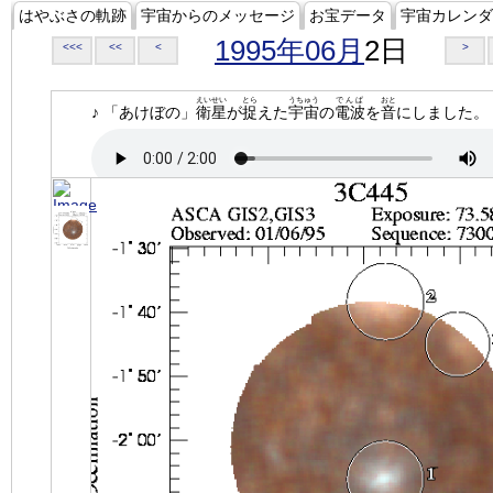
はやぶさの軌跡
宇宙からのメッセージ
お宝データ
宇宙カレンダ
1995年06月
2日
<<<
<<
<
>
えいせい
とら
うちゅう
でんぱ
おと
♪ 「あけぼの」
衛星
が
捉
えた
宇宙
の
電波
を
音
にしました。