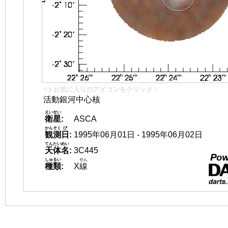
👈 お気に入りのアイコンをクリック！
活動銀河中心核
えいせい
衛星
:
ASCA
かんそく
び
観測
日
:
1995年06月01日 - 1995年06月02日
てんたいめい
天体名
:
3C445
しゅるい
せん
種類
:
X
線