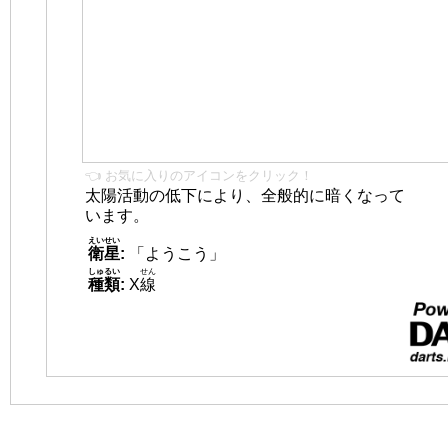
👈 お気に入りのアイコンをクリック！
太陽活動の低下により、全般的に暗くなって
います。
えいせい
衛星
:
「ようこう」
しゅるい
せん
種類
:
X
線