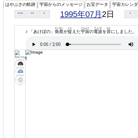
はやぶさの軌跡
宇宙からのメッセージ
お宝データ
宇宙カレンダ
1995年07月
2日
<<<
<<
<
>
えいせい
とら
うちゅう
でんぱ
おと
♪ 「あけぼの」
衛星
が
捉
えた
宇宙
の
電波
を
音
にしました。