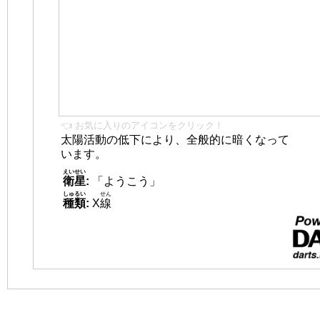
👈 お気に入りのアイコンをクリック！
太陽活動の低下により、全般的に暗くなって
います。
えいせい
衛星
:
「ようこう」
しゅるい
せん
種類
:
X
線