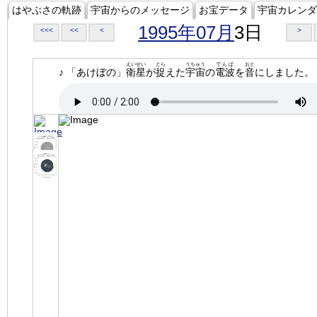
はやぶさの軌跡
宇宙からのメッセージ
お宝データ
宇宙カレンダ
1995年07月
3日
<<<
<<
<
>
えいせい
とら
うちゅう
でんぱ
おと
♪ 「あけぼの」
衛星
が
捉
えた
宇宙
の
電波
を
音
にしました。