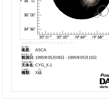
👈 お気に入りのアイコンをクリック！
えいせい
衛星
:
ASCA
かんそく
び
観測
日
:
1995年05月09日 - 1995年05月10日
てんたいめい
天体名
:
CYG_X-1
しゅるい
せん
種類
:
X
線