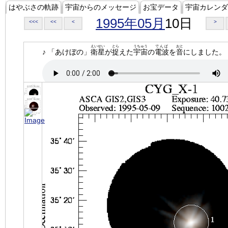
はやぶさの軌跡
宇宙からのメッセージ
お宝データ
宇宙カレンダ
1995年05月
10日
<<<
<<
<
>
えいせい
とら
うちゅう
でんぱ
おと
♪ 「あけぼの」
衛星
が
捉
えた
宇宙
の
電波
を
音
にしました。