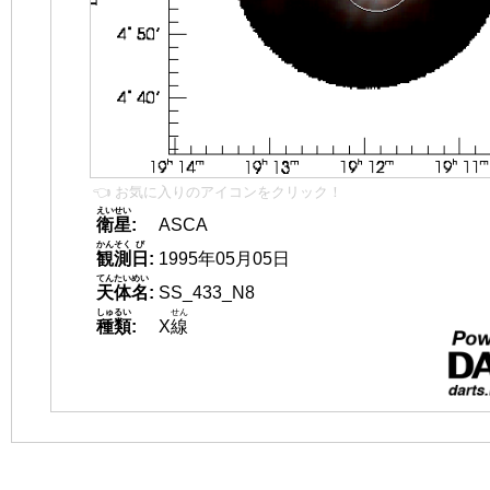
👈 お気に入りのアイコンをクリック！
えいせい
衛星
:
ASCA
かんそく
び
観測
日
:
1995年05月05日
てんたいめい
天体名
:
SS_433_N8
しゅるい
せん
種類
:
X
線