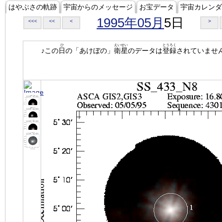
はやぶさの軌跡
宇宙からのメッセージ
お宝データ
宇宙カレンダ
1995年05月
5日
<<<
<<
<
>
ひ
えいせい
とうろく
♪この
日
の「あけぼの」
衛星
のデータは
登録
されていませ