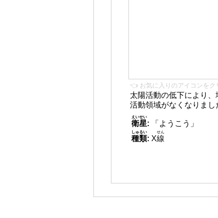
👈 お気に入りのアイコンをク
太陽活動の低下により、
活動領域がなくなりまし
えいせい
衛星
:
「ようこう」
しゅるい
せん
種類
:
X
線