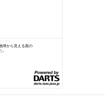
リック！
地球から見える面の
た。