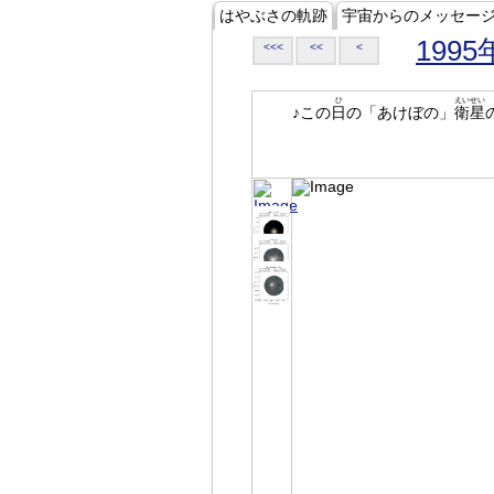
はやぶさの軌跡
宇宙からのメッセー
1995
<<<
<<
<
ひ
えいせい
♪この
日
の「あけぼの」
衛星