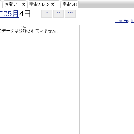
ジ
お宝データ
宇宙カレンダー
宇宙 xR
年05月
4日
>
>>
>>>
…☞Engli
とうろく
のデータは
登録
されていません。