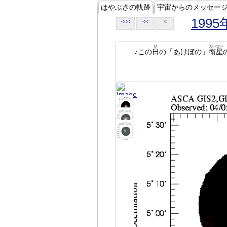
はやぶさの軌跡
宇宙からのメッセー
1995
<<<
<<
<
ひ
えいせい
♪この
日
の「あけぼの」
衛星