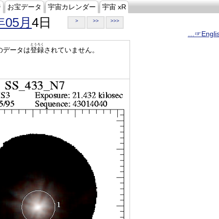
ジ
お宝データ
宇宙カレンダー
宇宙 xR
年05月
4日
>
>>
>>>
…☞Engli
とうろく
のデータは
登録
されていません。