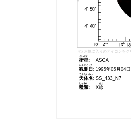
👈 お気に入りのアイコンをク
えいせい
衛星
:
ASCA
かんそく
び
観測
日
:
1995年05月04日
てんたいめい
天体名
:
SS_433_N7
しゅるい
せん
種類
:
X
線