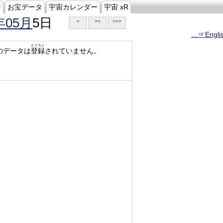
ジ
お宝データ
宇宙カレンダー
宇宙 xR
年05月
5日
>
>>
>>>
…☞Engli
とうろく
のデータは
登録
されていません。