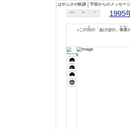
はやぶさの軌跡
宇宙からのメッセー
1995
<<<
<<
<
ひ
えいせい
♪この
日
の「あけぼの」
衛星