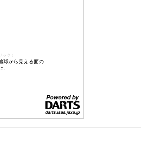
リック！
地球から見える面の
た。