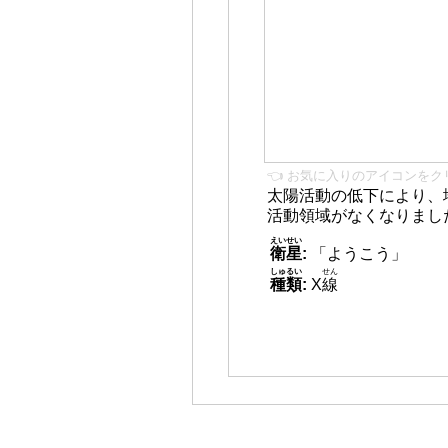
👈 お気に入りのアイコンをク
太陽活動の低下により、
活動領域がなくなりまし
えいせい
衛星
:
「ようこう」
しゅるい
せん
種類
:
X
線