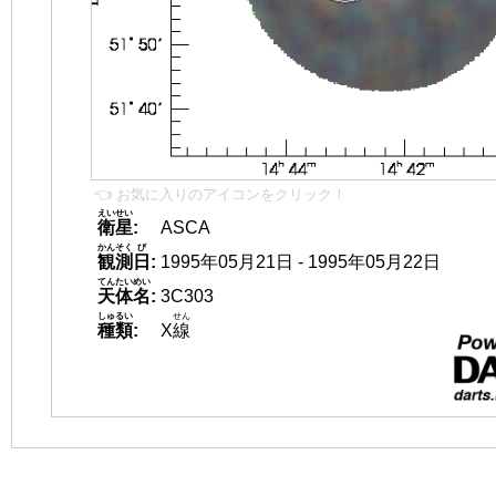
👈 お気に入りのアイコンをクリック！
えいせい
衛星
:
ASCA
かんそく
び
観測
日
:
1995年05月21日 - 1995年05月22日
てんたいめい
天体名
:
3C303
しゅるい
せん
種類
:
X
線