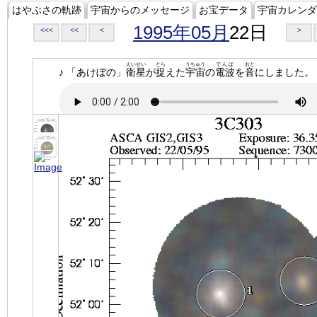
はやぶさの軌跡
宇宙からのメッセージ
お宝データ
宇宙カレンダ
1995年05月
22日
<<<
<<
<
>
えいせい
とら
うちゅう
でんぱ
おと
♪ 「あけぼの」
衛星
が
捉
えた
宇宙
の
電波
を
音
にしました。