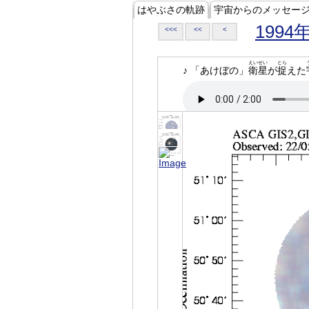
はやぶさの軌跡
宇宙からのメッセー
1994
<<<
<<
<
えいせい
とら
♪ 「あけぼの」
衛星
が
捉
えた