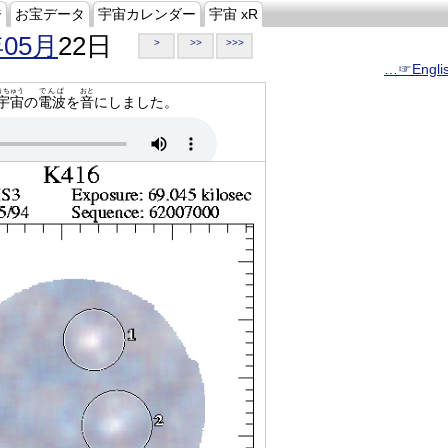
ジ
お宝データ
宇宙カレンダー
宇宙 xR
年05月
22日
>
>>
>>>
…☞Engli
うちゅう
でんぱ
おと
宇宙
の
電波
を
音
にしました。