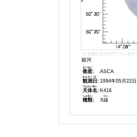
👈 お気に入りのアイコンをク
銀河
えいせい
衛星
:
ASCA
かんそく
び
観測
日
:
1994年05月22日
てんたいめい
天体名
:
K416
しゅるい
せん
種類
:
X
線