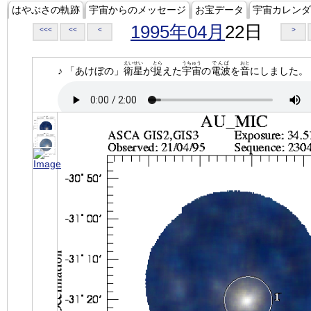
はやぶさの軌跡
宇宙からのメッセージ
お宝データ
宇宙カレンダ
1995年04月
22日
<<<
<<
<
>
えいせい
とら
うちゅう
でんぱ
おと
♪ 「あけぼの」
衛星
が
捉
えた
宇宙
の
電波
を
音
にしました。