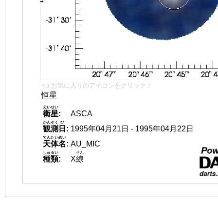
👈 お気に入りのアイコンをクリック！
恒星
えいせい
衛星
:
ASCA
かんそく
び
観測
日
:
1995年04月21日 - 1995年04月22日
てんたいめい
天体名
:
AU_MIC
しゅるい
せん
種類
:
X
線