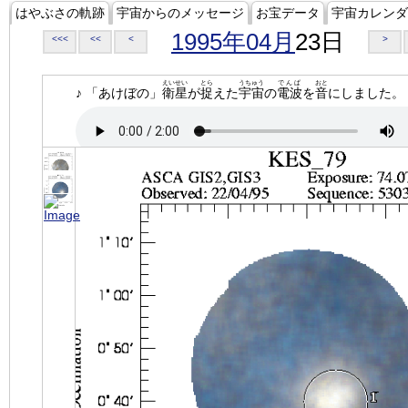
はやぶさの軌跡
宇宙からのメッセージ
お宝データ
宇宙カレンダ
1995年04月
23日
<<<
<<
<
>
えいせい
とら
うちゅう
でんぱ
おと
♪ 「あけぼの」
衛星
が
捉
えた
宇宙
の
電波
を
音
にしました。