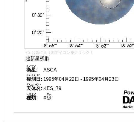
👈 お気に入りのアイコンをクリック！
超新星残骸
えいせい
衛星
:
ASCA
かんそく
び
観測
日
:
1995年04月22日 - 1995年04月23日
てんたいめい
天体名
:
KES_79
しゅるい
せん
種類
:
X
線