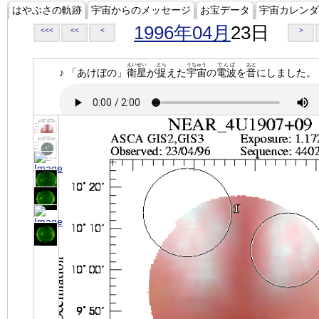
はやぶさの軌跡
宇宙からのメッセージ
お宝データ
宇宙カレンダ
1996年04月
23日
<<<
<<
<
>
えいせい
とら
うちゅう
でんぱ
おと
♪ 「あけぼの」
衛星
が
捉
えた
宇宙
の
電波
を
音
にしました。