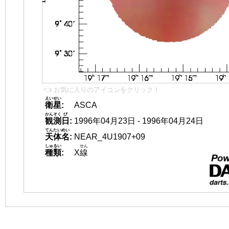
👈 お気に入りのアイコンをクリック！
えいせい
衛星
:
ASCA
かんそく
び
観測
日
:
1996年04月23日 - 1996年04月24日
てんたいめい
天体名
:
NEAR_4U1907+09
しゅるい
せん
種類
:
X
線