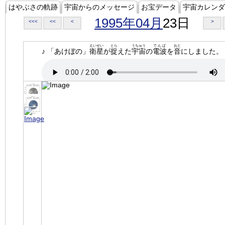
はやぶさの軌跡
宇宙からのメッセージ
お宝データ
宇宙カレンダ
1995年04月
23日
<<<
<<
<
>
えいせい
とら
うちゅう
でんぱ
おと
♪ 「あけぼの」
衛星
が
捉
えた
宇宙
の
電波
を
音
にしました。