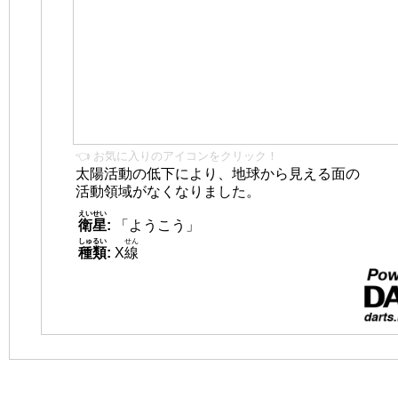
👈 お気に入りのアイコンをクリック！
太陽活動の低下により、地球から見える面の
活動領域がなくなりました。
えいせい
衛星
:
「ようこう」
しゅるい
せん
種類
:
X
線