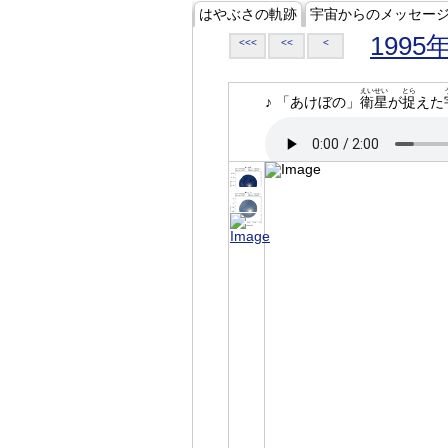
はやぶさの軌跡
宇宙からのメッセー
1995
<<<
<<
<
えいせい
とら
♪ 「あけぼの」
衛星
が
捉
えた