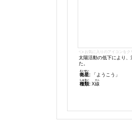
👈 お気に入りのアイコンをク
太陽活動の低下により、
た。
えいせい
衛星
:
「ようこう」
しゅるい
せん
種類
:
X
線