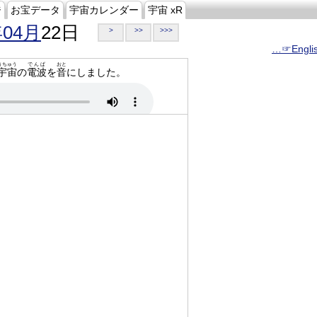
ジ
お宝データ
宇宙カレンダー
宇宙 xR
年04月
22日
>
>>
>>>
…☞Engli
うちゅう
でんぱ
おと
宇宙
の
電波
を
音
にしました。