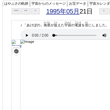
はやぶさの軌跡
宇宙からのメッセージ
お宝データ
宇宙カレンダ
1995年05月
21日
<<<
<<
<
>
えいせい
とら
うちゅう
でんぱ
おと
♪ 「あけぼの」
衛星
が
捉
えた
宇宙
の
電波
を
音
にしました。