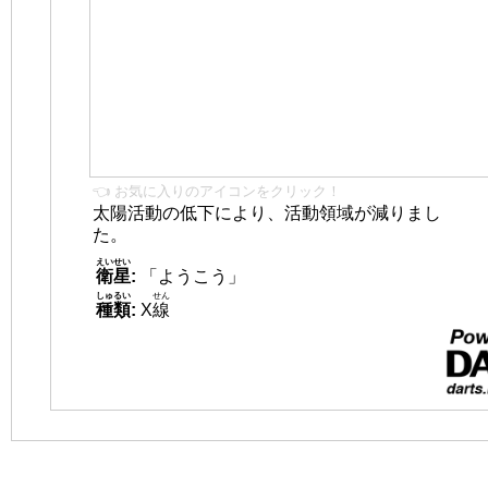
👈 お気に入りのアイコンをクリック！
太陽活動の低下により、活動領域が減りまし
た。
えいせい
衛星
:
「ようこう」
しゅるい
せん
種類
:
X
線