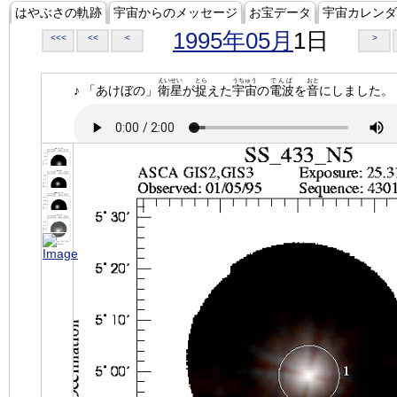
はやぶさの軌跡
宇宙からのメッセージ
お宝データ
宇宙カレンダ
1995年05月
1日
<<<
<<
<
>
えいせい
とら
うちゅう
でんぱ
おと
♪ 「あけぼの」
衛星
が
捉
えた
宇宙
の
電波
を
音
にしました。