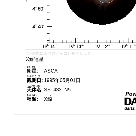
👈 お気に入りのアイコンをクリック！
X線連星
えいせい
衛星
:
ASCA
かんそく
び
観測
日
:
1995年05月01日
てんたいめい
天体名
:
SS_433_N5
しゅるい
せん
種類
:
X
線