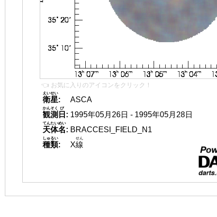
👈 お気に入りのアイコンをクリック！
えいせい
衛星
:
ASCA
かんそく
び
観測
日
:
1995年05月26日 - 1995年05月28日
てんたいめい
天体名
:
BRACCESI_FIELD_N1
しゅるい
せん
種類
:
X
線