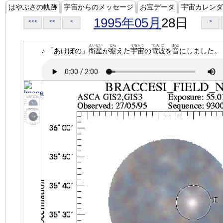
はやぶさの軌跡
宇宙からのメッセージ
お宝データ
宇宙カレンダ
1995年05月
28日
<<<
<<
<
>
えいせい
とら
うちゅう
でんぱ
おと
♪ 「あけぼの」
衛星
が
捉
えた
宇宙
の
電波
を
音
にしました。