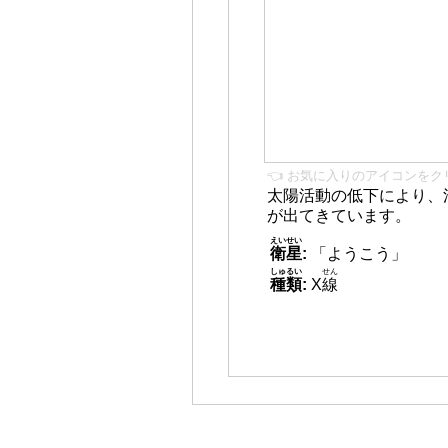
👈 お気に入りのアイコンをク
太陽活動の低下により、
が出てきています。
えいせい
衛星
:
「ようこう」
しゅるい
せん
種類
:
X
線