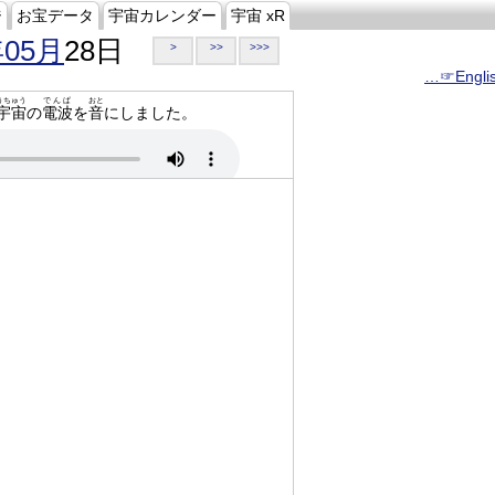
ジ
お宝データ
宇宙カレンダー
宇宙 xR
年05月
28日
>
>>
>>>
…☞Engli
うちゅう
でんぱ
おと
宇宙
の
電波
を
音
にしました。