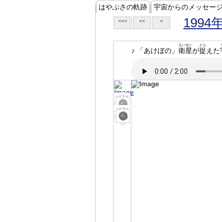
はやぶさの軌跡
宇宙からのメッセー
1994
<<<
<<
<
えいせい
とら
♪ 「あけぼの」
衛星
が
捉
えた