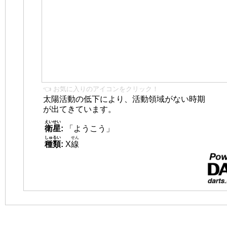
👈 お気に入りのアイコンをクリック！
太陽活動の低下により、活動領域がない時期
が出てきています。
えいせい
衛星
:
「ようこう」
しゅるい
せん
種類
:
X
線