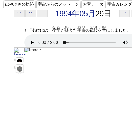
はやぶさの軌跡
宇宙からのメッセージ
お宝データ
宇宙カレンダ
1994年05月
29日
<<<
<<
<
>
えいせい
とら
うちゅう
でんぱ
おと
♪ 「あけぼの」
衛星
が
捉
えた
宇宙
の
電波
を
音
にしました。