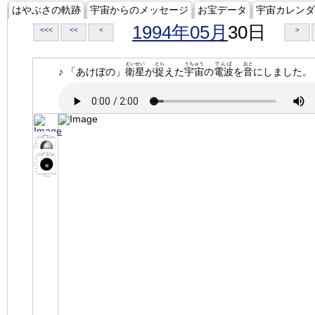
はやぶさの軌跡
宇宙からのメッセージ
お宝データ
宇宙カレンダ
1994年05月
30日
<<<
<<
<
>
えいせい
とら
うちゅう
でんぱ
おと
♪ 「あけぼの」
衛星
が
捉
えた
宇宙
の
電波
を
音
にしました。