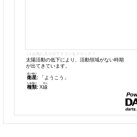
👈 お気に入りのアイコンをクリック！
太陽活動の低下により、活動領域がない時期
が出てきています。
えいせい
衛星
:
「ようこう」
しゅるい
せん
種類
:
X
線