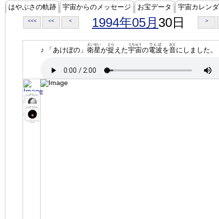
はやぶさの軌跡
宇宙からのメッセージ
お宝データ
宇宙カレンダ
1994年05月
30日
<<<
<<
<
>
えいせい
とら
うちゅう
でんぱ
おと
♪ 「あけぼの」
衛星
が
捉
えた
宇宙
の
電波
を
音
にしました。