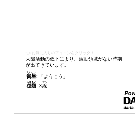
👈 お気に入りのアイコンをクリック！
太陽活動の低下により、活動領域がない時期
が出てきています。
えいせい
衛星
:
「ようこう」
しゅるい
せん
種類
:
X
線