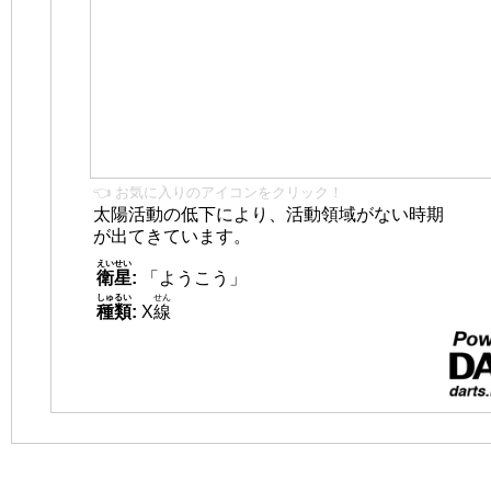
👈 お気に入りのアイコンをクリック！
太陽活動の低下により、活動領域がない時期
が出てきています。
えいせい
衛星
:
「ようこう」
しゅるい
せん
種類
:
X
線