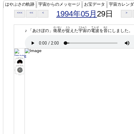
はやぶさの軌跡
宇宙からのメッセージ
お宝データ
宇宙カレンダ
1994年05月
29日
<<<
<<
<
>
えいせい
とら
うちゅう
でんぱ
おと
♪ 「あけぼの」
衛星
が
捉
えた
宇宙
の
電波
を
音
にしました。