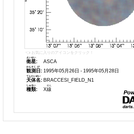
👈 お気に入りのアイコンをクリック！
えいせい
衛星
:
ASCA
かんそく
び
観測
日
:
1995年05月26日 - 1995年05月28日
てんたいめい
天体名
:
BRACCESI_FIELD_N1
しゅるい
せん
種類
:
X
線