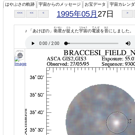
はやぶさの軌跡
宇宙からのメッセージ
お宝データ
宇宙カレンダ
1995年05月
27日
<<<
<<
<
>
えいせい
とら
うちゅう
でんぱ
おと
♪ 「あけぼの」
衛星
が
捉
えた
宇宙
の
電波
を
音
にしました。